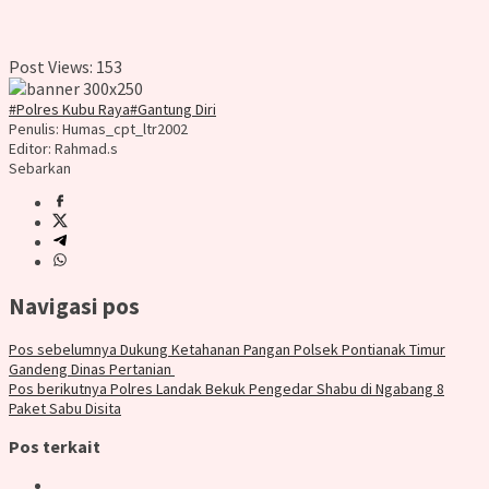
Post Views:
153
#Polres Kubu Raya#Gantung Diri
Penulis: Humas_cpt_ltr2002
Editor: Rahmad.s
Sebarkan
Navigasi pos
Pos sebelumnya
Dukung Ketahanan Pangan Polsek Pontianak Timur
Gandeng Dinas Pertanian
Pos berikutnya
Polres Landak Bekuk Pengedar Shabu di Ngabang 8
Paket Sabu Disita
Pos terkait