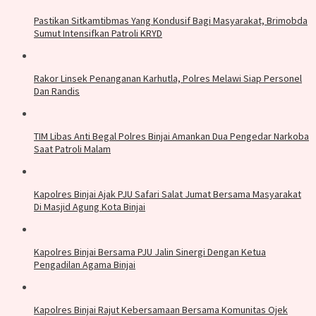
Pastikan Sitkamtibmas Yang Kondusif Bagi Masyarakat, Brimobda
Sumut Intensifkan Patroli KRYD
Rakor Linsek Penanganan Karhutla, Polres Melawi Siap Personel
Dan Randis
TIM Libas Anti Begal Polres Binjai Amankan Dua Pengedar Narkoba
Saat Patroli Malam
Kapolres Binjai Ajak PJU Safari Salat Jumat Bersama Masyarakat
Di Masjid Agung Kota Binjai
Kapolres Binjai Bersama PJU Jalin Sinergi Dengan Ketua
Pengadilan Agama Binjai
Kapolres Binjai Rajut Kebersamaan Bersama Komunitas Ojek