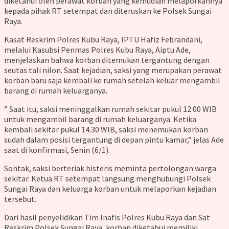
diketahui oleh perawat korban yang kemudian melaporkannya
kepada pihak RT setempat dan diteruskan ke Polsek Sungai
Raya.
Kasat Reskrim Polres Kubu Raya, IPTU Hafiz Febrandani,
melalui Kasubsi Penmas Polres Kubu Raya, Aiptu Ade,
menjelaskan bahwa korban ditemukan tergantung dengan
seutas tali nilon. Saat kejadian, saksi yang merupakan perawat
korban baru saja kembali ke rumah setelah keluar mengambil
barang di rumah keluarganya.
” Saat itu, saksi meninggalkan rumah sekitar pukul 12.00 WIB
untuk mengambil barang di rumah keluarganya. Ketika
kembali sekitar pukul 14.30 WIB, saksi menemukan korban
sudah dalam posisi tergantung di depan pintu kamar,” jelas Ade
saat di konfirmasi, Senin (6/1).
Sontak, saksi berteriak histeris meminta pertolongan warga
sekitar. Ketua RT setempat langsung menghubungi Polsek
Sungai Raya dan keluarga korban untuk melaporkan kejadian
tersebut.
Dari hasil penyelidikan Tim Inafis Polres Kubu Raya dan Sat
Reskrim Polsek Sungai Raya, korban diketahui memiliki