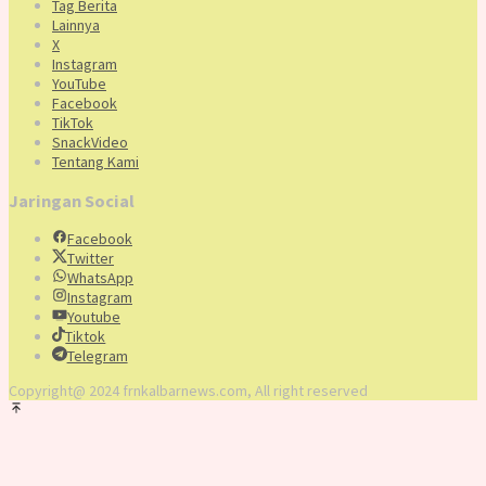
Tag Berita
Lainnya
X
Instagram
YouTube
Facebook
TikTok
SnackVideo
Tentang Kami
Jaringan Social
Facebook
Twitter
WhatsApp
Instagram
Youtube
Tiktok
Telegram
Copyright@ 2024 frnkalbarnews.com, All right reserved