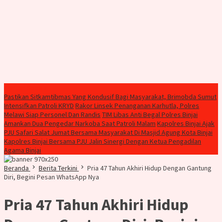
Konten Spesial
Pastikan Sitkamtibmas Yang Kondusif Bagi Masyarakat, Brimobda Sumut
Intensifkan Patroli KRYD
Rakor Linsek Penanganan Karhutla, Polres
Melawi Siap Personel Dan Randis
TIM Libas Anti Begal Polres Binjai
Amankan Dua Pengedar Narkoba Saat Patroli Malam
Kapolres Binjai Ajak
PJU Safari Salat Jumat Bersama Masyarakat Di Masjid Agung Kota Binjai
Kapolres Binjai Bersama PJU Jalin Sinergi Dengan Ketua Pengadilan
Agama Binjai
Beranda
Berita Terkini
Pria 47 Tahun Akhiri Hidup Dengan Gantung
Diri, Begini Pesan WhatsApp Nya
Pria 47 Tahun Akhiri Hidup