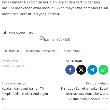
Pelaksanaan Gaktibplin berjalan lancar dan tertib, dengan
hasil pemeriksaan awal menunjukkan mayoritas personel telah
mematuhi ketentuan yang berlaku.
Post Views:
185
#Gaktiplin
#Polresta Pontianak
Polda Kalbar
Penulis: WG
SEBARKAN
Editor: Rahmad.s
Navigasi
Pos sebelumnya
Pos berikutnya
Kasdam dampingi Wairjen TNI
Brimobda Sumut Amankan Event
pos
Pimpin Taklimat Akhir Audit Itjen
Internasional Aquabike World
TNI
Championship 2025 di Toba