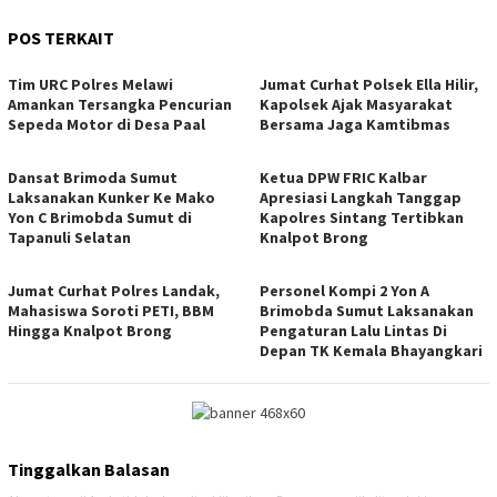
POS TERKAIT
Tim URC Polres Melawi
Jumat Curhat Polsek Ella Hilir,
Amankan Tersangka Pencurian
Kapolsek Ajak Masyarakat
Sepeda Motor di Desa Paal
Bersama Jaga Kamtibmas
Dansat Brimoda Sumut
Ketua DPW FRIC Kalbar
Laksanakan Kunker Ke Mako
Apresiasi Langkah Tanggap
Yon C Brimobda Sumut di
Kapolres Sintang Tertibkan
Tapanuli Selatan
Knalpot Brong
Jumat Curhat Polres Landak,
Personel Kompi 2 Yon A
Mahasiswa Soroti PETI, BBM
Brimobda Sumut Laksanakan
Hingga Knalpot Brong
Pengaturan Lalu Lintas Di
Depan TK Kemala Bhayangkari
Tinggalkan Balasan