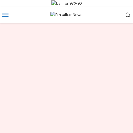
Loncat
ke
Menu
konten
Mobile