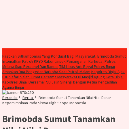
Konten Spesial
Pastikan Sitkamtibmas Yang Kondusif Bagi Masyarakat, Brimobda Sumut
Intensifkan Patroli KRYD
Rakor Linsek Penanganan Karhutla, Polres
Melawi Siap Personel Dan Randis
TIM Libas Anti Begal Polres Binjai
Amankan Dua Pengedar Narkoba Saat Patroli Malam
Kapolres Binjai Ajak
PJU Safari Salat Jumat Bersama Masyarakat Di Masjid Agung Kota Binjai
Kapolres Binjai Bersama PJU Jalin Sinergi Dengan Ketua Pengadilan
Agama Binjai
Beranda
Berita
Brimobda Sumut Tanamkan Nilai Nilai Dasar
Kepemimpinan Pada Siswa High Scope Indonesia
Brimobda Sumut Tanamkan