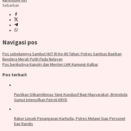
#Brimob
#Polri
Sebarkan
Navigasi pos
Pos sebelumnya
Sambut HUT RI Ke-80 Tahun: Polres Sambas Bagikan
Bendera Merah Putih Pada Nelayan
Pos berikutnya
Kapolri dan Menteri LHK Kunjungi Kalbar
Pos terkait
Pastikan Sitkamtibmas Yang Kondusif Bagi Masyarakat, Brimobda
Sumut Intensifkan Patroli KRYD
Rakor Linsek Penanganan Karhutla, Polres Melawi Siap Personel
Dan Randis