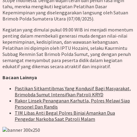
Scope Indonesia. Dengan wajah cerah dan penuh rasa ingin
tahu, mereka mengikuti kegiatan Pelatihan Dasar
Kepemimpinan yang diselenggarakan langsung oleh Satuan
Brimob Polda Sumatera Utara (07/08/2025).
Kegiatan yang dimulai pukul 09.00 WIB ini menjadi momentum
penting dalam membekali generasi muda dengan nilai-nilai
kepemimpinan, kedisiplinan, dan wawasan kebangsaan.
Pelatihan ini dipimpin oleh IPTU Hozaini, selaku Kaurmintu
Subbag Renmin Sat Brimob Polda Sumut, yang dengan penuh
semangat menyambut para peserta didik dalam kegiatan
edukatif yang dikemas secara atraktif dan inspiratif.
Bacaan Lainnya
Pastikan Sitkamtibmas Yang Kondusif Bagi Masyarakat,
Brimobda Sumut Intensifkan Patroli KRYD
Rakor Linsek Penanganan Karhutla, Polres Melawi Siap
Personel Dan Randis
TIM Libas Anti Begal Polres Binjai Amankan Dua
Pengedar Narkoba Saat Patroli Malam