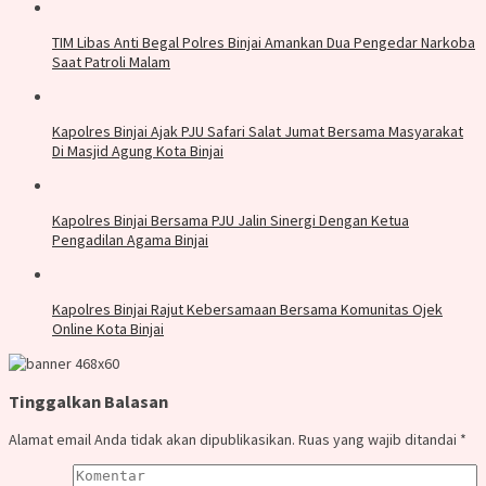
TIM Libas Anti Begal Polres Binjai Amankan Dua Pengedar Narkoba
Saat Patroli Malam
Kapolres Binjai Ajak PJU Safari Salat Jumat Bersama Masyarakat
Di Masjid Agung Kota Binjai
Kapolres Binjai Bersama PJU Jalin Sinergi Dengan Ketua
Pengadilan Agama Binjai
Kapolres Binjai Rajut Kebersamaan Bersama Komunitas Ojek
Online Kota Binjai
Tinggalkan Balasan
Alamat email Anda tidak akan dipublikasikan.
Ruas yang wajib ditandai
*