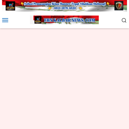
Loncat
ke
konten
Menu
Mobile