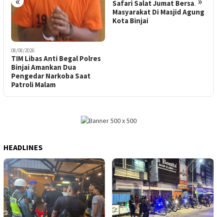
«
»
Safari Salat Jumat Bersama
J
Masyarakat Di Masjid Agung
P
Kota Binjai
08/08/2026
TIM Libas Anti Begal Polres
Binjai Amankan Dua
Pengedar Narkoba Saat
Patroli Malam
HEADLINES