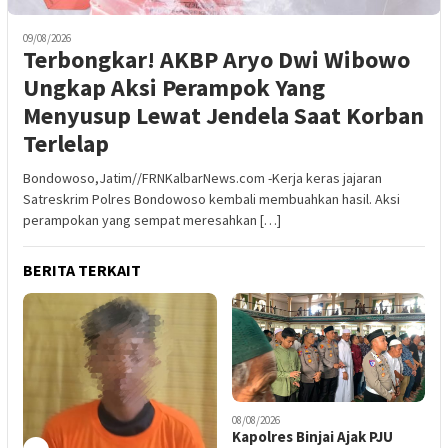
09/08/2026
Terbongkar! AKBP Aryo Dwi Wibowo
Ungkap Aksi Perampok Yang
Menyusup Lewat Jendela Saat Korban
Terlelap
Bondowoso,Jatim//FRNKalbarNews.com -Kerja keras jajaran
Satreskrim Polres Bondowoso kembali membuahkan hasil. Aksi
perampokan yang sempat meresahkan […]
BERITA TERKAIT
08/08/2026
0
Kapolres Binjai Ajak PJU
K