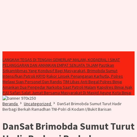
Konten Spesial
LANGKAH TEGAS DI TENGAH GEMERLAP MALAM, KODAERAL I SIKAT
PELANGGARAN DAN AMANKAN EMPAT SENJATA TAJAM
Pastikan
Sitkamtibmas Yang Kondusif Bagi Masyarakat, Brimobda Sumut
Intensifkan Patroli KRYD
Rakor Linsek Penanganan Karhutla, Polres
Melawi Siap Personel Dan Randis
TIM Libas Anti Begal Polres Binjai
Amankan Dua Pengedar Narkoba Saat Patroli Malam
Kapolres Binjai Ajak
PJU Safari Salat Jumat Bersama Masyarakat Di Masjid Agung Kota Binjai
Beranda
Uncategorized
DanSat Brimobda Sumut Turut Hadir
Berbagi Berkah Ramadhan TNI-Polri di Kodam I/Bukit Barisan
DanSat Brimobda Sumut Turut