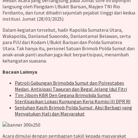
Medan. Acara yang berlangsung pada Jumat sore ini dipimpin
langsung oleh Pangdam I/Bukit Barisan, Mayjen TNI Rio
Ferdianto, dan turut dihadiri sejumlah pejabat tinggi dari kedua
institusi. Jumat (28/03/2025).
Dalam kegiatan tersebut, hadir Kapolda Sumatera Utara,
Wakapolda, Danlanud Suwondo, Danlantamal Belawan, serta
para PJU dari Kodam I/Bukit Barisan dan Polda Sumatera
Utara. Tak hanya itu, personel Satuan Brimob Polda Sumut dan
anak-anak panti asuhan juga ikut berpartisipasi, menambah
kehangatan suasana.
Bacaan Lainnya
Patroli Gabungan Brimobda Sumut dan Polrestabes
Medan, Antisipasi Tawuran dan Begal Jelang Idul Fitri
Tim Jibom KBR Den Gegana Brimobda Sumut
Sterilisasikan Lokasi Kunjungan Kerja Komisi III DPR RI
Sentuhan Kasih Brimob Polda Sumut, Aksi Berbagi yang
Menyatukan Hati dan Masyarakat
Acara dimulai dengan pembagian takjil kepada masyarakat