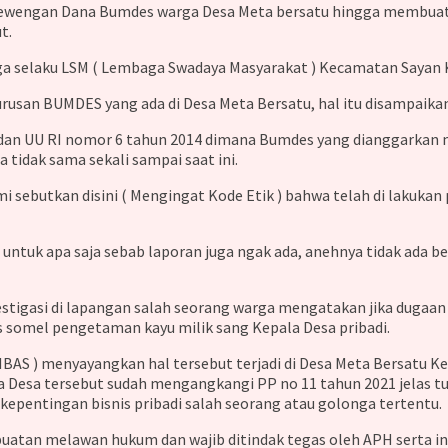
ewengan Dana Bumdes warga Desa Meta bersatu hingga membuat r
t.
uga selaku LSM ( Lembaga Swadaya Masyarakat ) Kecamatan Sayan
n BUMDES yang ada di Desa Meta Bersatu, hal itu disampaikan J
 dan UU RI nomor 6 tahun 2014 dimana Bumdes yang dianggarkan m
tidak sama sekali sampai saat ini.
mi sebutkan disini ( Mengingat Kode Etik ) bahwa telah di lakuk
n untuk apa saja sebab laporan juga ngak ada, anehnya tidak ad
stigasi di lapangan salah seorang warga mengatakan jika dugaan 
s somel pengetaman kayu milik sang Kepala Desa pribadi.
IBAS ) menyayangkan hal tersebut terjadi di Desa Meta Bersatu K
la Desa tersebut sudah mengangkangi PP no 11 tahun 2021 jelas 
pentingan bisnis pribadi salah seorang atau golonga tertentu.
uatan melawan hukum dan wajib ditindak tegas oleh APH serta in