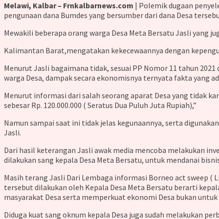
Melawi, Kalbar – Frnkalbarnews.com
| Polemik dugaan penyel
pengunaan dana Bumdes yang bersumber dari dana Desa tersebu
Mewakili beberapa orang warga Desa Meta Bersatu Jasli yang j
Kalimantan Barat,mengatakan kekecewaannya dengan kepengurusa
Menurut Jasli bagaimana tidak, sesuai PP Nomor 11 tahun 2021
warga Desa, dampak secara ekonomisnya ternyata fakta yang ada 
Menurut informasi dari salah seorang aparat Desa yang tidak ka
sebesar Rp. 120.000.000 ( Seratus Dua Puluh Juta Rupiah),”
Namun sampai saat ini tidak jelas kegunaannya, serta digunaka
Jasli.
Dari hasil keterangan Jasli awak media mencoba melakukan inve
dilakukan sang kepala Desa Meta Bersatu, untuk mendanai bisni
Masih terang Jasli Dari Lembaga informasi Borneo act sweep ( L
tersebut dilakukan oleh Kepala Desa Meta Bersatu berarti kepa
masyarakat Desa serta memperkuat ekonomi Desa bukan untuk ke
Diduga kuat sang oknum kepala Desa juga sudah melakukan perb