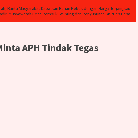
rah, Bantu Masyarakat Dapatkan Bahan Pokok dengan Harga Terjangkau
Hadiri Musyawarah Desa Rembuk Stunting dan Penyusunan RKPDes Desa
Minta APH Tindak Tegas