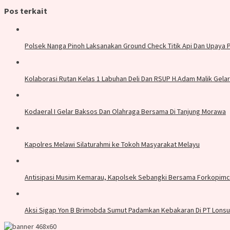
Pos terkait
Polsek Nanga Pinoh Laksanakan Ground Check Titik Api Dan Upaya
Kolaborasi Rutan Kelas 1 Labuhan Deli Dan RSUP H.Adam Malik Gela
Kodaeral I Gelar Baksos Dan Olahraga Bersama Di Tanjung Morawa
Kapolres Melawi Silaturahmi ke Tokoh Masyarakat Melayu
Antisipasi Musim Kemarau, Kapolsek Sebangki Bersama Forkopimc
Aksi Sigap Yon B Brimobda Sumut Padamkan Kebakaran Di PT Lonsum