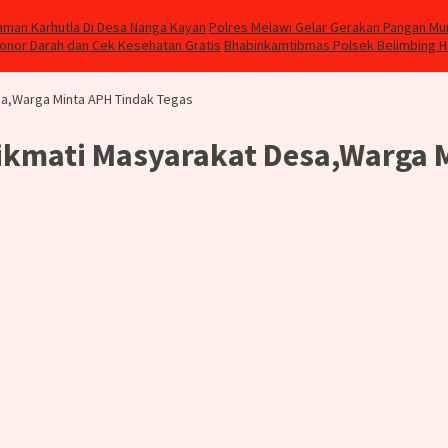
aman Karhutla Di Desa Nanga Kayan
Polres Melawi Gelar Gerakan Pangan Mu
Donor Darah dan Cek Kesehatan Gratis
Bhabinkamtibmas Polsek Belimbing 
sa,Warga Minta APH Tindak Tegas
ikmati Masyarakat Desa,Warga 