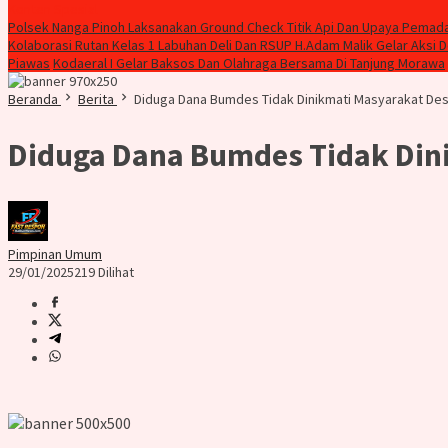
Konten Spesial
Polsek Nanga Pinoh Laksanakan Ground Check Titik Api Dan Upaya Pemad
Kolaborasi Rutan Kelas 1 Labuhan Deli Dan RSUP H.Adam Malik Gelar Aksi 
Piawas
Kodaeral I Gelar Baksos Dan Olahraga Bersama Di Tanjung Morawa
Beranda
Berita
Diduga Dana Bumdes Tidak Dinikmati Masyarakat De
Diduga Dana Bumdes Tidak Din
Pimpinan Umum
29/01/2025
219 Dilihat