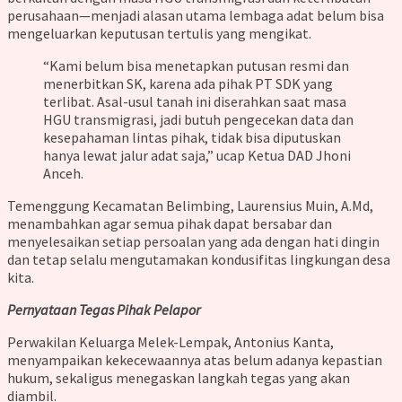
perusahaan—menjadi alasan utama lembaga adat belum bisa
mengeluarkan keputusan tertulis yang mengikat.
“Kami belum bisa menetapkan putusan resmi dan
menerbitkan SK, karena ada pihak PT SDK yang
terlibat. Asal-usul tanah ini diserahkan saat masa
HGU transmigrasi, jadi butuh pengecekan data dan
kesepahaman lintas pihak, tidak bisa diputuskan
hanya lewat jalur adat saja,” ucap Ketua DAD Jhoni
Anceh.
Temenggung Kecamatan Belimbing, Laurensius Muin, A.Md,
menambahkan agar semua pihak dapat bersabar dan
menyelesaikan setiap persoalan yang ada dengan hati dingin
dan tetap selalu mengutamakan kondusifitas lingkungan desa
kita.
Pernyataan Tegas Pihak Pelapor
Perwakilan Keluarga Melek-Lempak, Antonius Kanta,
menyampaikan kekecewaannya atas belum adanya kepastian
hukum, sekaligus menegaskan langkah tegas yang akan
diambil.