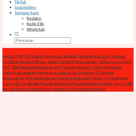
TikTok
SnackVideo
Tentang Kami
Redaksi
Kode Etik
WhatsAap
Konten Spesial
Ketua DPW FRIC Kalbar Apresiasi Langkah Tanggap Kapolres Sintang
Tertibkan Knalpot Brong
Jumat Curhat Polres Landak, Mahasiswa Soroti
PETI, BBM Hingga Knalpot Brong
Personel Kompi 2 Yon A Brimobda
Sumut Laksanakan Pengaturan Lalu Lintas Di Depan TK Kemala
Bhayangkari
Brimobda Sumut Siagakan Kekuatan Penuh, Pengamanan
Transit RI-2 Di Medan
Polsek Nanga Pinoh Laksanakan Ground Check Titik
Api Dan Upaya Pemadaman Karhutla Di Desa Nanga Kayan