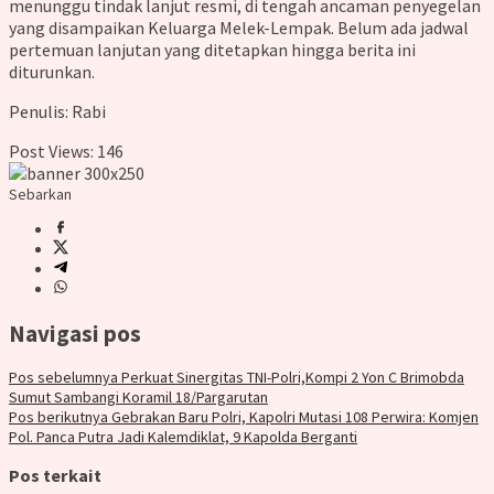
menunggu tindak lanjut resmi, di tengah ancaman penyegelan
yang disampaikan Keluarga Melek-Lempak. Belum ada jadwal
pertemuan lanjutan yang ditetapkan hingga berita ini
diturunkan.
Penulis: Rabi
Post Views:
146
Sebarkan
Navigasi pos
Pos sebelumnya
Perkuat Sinergitas TNI-Polri,Kompi 2 Yon C Brimobda
Sumut Sambangi Koramil 18/Pargarutan
Pos berikutnya
Gebrakan Baru Polri, Kapolri Mutasi 108 Perwira: Komjen
Pol. Panca Putra Jadi Kalemdiklat, 9 Kapolda Berganti
Pos terkait