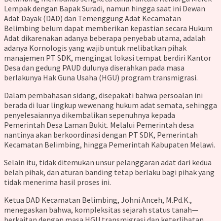
Lempak dengan Bapak Suradi, namun hingga saat ini Dewan
Adat Dayak (DAD) dan Temenggung Adat Kecamatan
Belimbing belum dapat memberikan kepastian secara Hukum
Adat dikarenakan adanya beberapa penyebab utama, adalah
adanya Kornologis yang wajib untuk melibatkan pihak
manajemen PT SDK, mengingat lokasi tempat berdiri Kantor
Desa dan gedung PAUD dulunya diserahkan pada masa
berlakunya Hak Guna Usaha (HGU) program transmigrasi.
Dalam pembahasan sidang, disepakati bahwa persoalan ini
berada di luar lingkup wewenang hukum adat semata, sehingga
penyelesaiannya dikembalikan sepenuhnya kepada
Pemerintah Desa Laman Bukit. Melalui Pemerintah desa
nantinya akan berkoordinasi dengan PT SDK, Pemerintah
Kecamatan Belimbing, hingga Pemerintah Kabupaten Melawi.
Selain itu, tidak ditemukan unsur pelanggaran adat dari kedua
belah pihak, dan aturan banding tetap berlaku bagi pihak yang
tidak menerima hasil proses ini.
Ketua DAD Kecamatan Belimbing, Johni Anceh, M.Pd.K.,
menegaskan bahwa, kompleksitas sejarah status tanah—
berkaitan dengan masa HGU transmigrasi dan keterlibatan