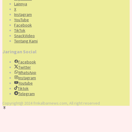
Lainnya
X
Instagram
YouTube
Facebook
TikTok
SnackVideo
Tentang Kami
Jaringan Social
Facebook
Twitter
WhatsApp
Instagram
Youtube
Tiktok
Telegram
Copyright@ 2024 frnkalbarnews.com, All right reserved