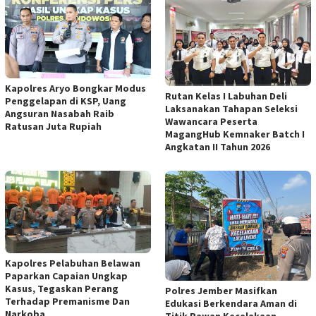
Kapolres Aryo Bongkar Modus
Rutan Kelas I Labuhan Deli
Penggelapan di KSP, Uang
Laksanakan Tahapan Seleksi
Angsuran Nasabah Raib
Wawancara Peserta
Ratusan Juta Rupiah
MagangHub Kemnaker Batch I
Angkatan II Tahun 2026
Kapolres Pelabuhan Belawan
Paparkan Capaian Ungkap
Kasus, Tegaskan Perang
Polres Jember Masifkan
Terhadap Premanisme Dan
Edukasi Berkendara Aman di
Narkoba
Titik Rawan Kecelakaan