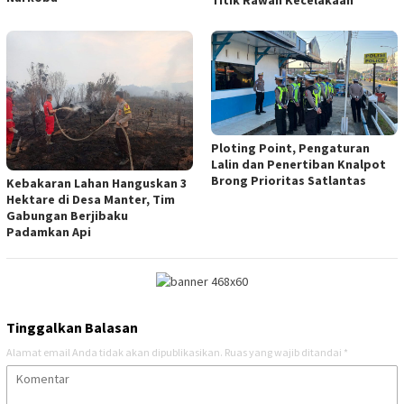
Ploting Point, Pengaturan
Lalin dan Penertiban Knalpot
Brong Prioritas Satlantas
Kebakaran Lahan Hanguskan 3
Hektare di Desa Manter, Tim
Gabungan Berjibaku
Padamkan Api
Tinggalkan Balasan
Alamat email Anda tidak akan dipublikasikan.
Ruas yang wajib ditandai
*