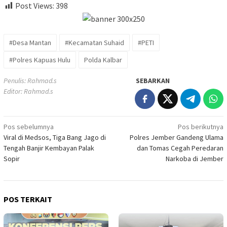
Post Views:
398
#Desa Mantan
#Kecamatan Suhaid
#PETI
#Polres Kapuas Hulu
Polda Kalbar
Penulis: Rahmad.s
SEBARKAN
Editor: Rahmad.s
Navigasi
Pos sebelumnya
Pos berikutnya
Viral di Medsos, Tiga Bang Jago di
Polres Jember Gandeng Ulama
pos
Tengah Banjir Kembayan Palak
dan Tomas Cegah Peredaran
Sopir
Narkoba di Jember
POS TERKAIT