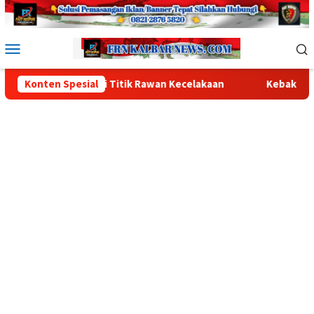
Loncat
ke
konten
Menu
Mobile
i Titik Rawan Kecelakaan
Konten Spesial
Kebakaran Lahan Hanguskan 3 H