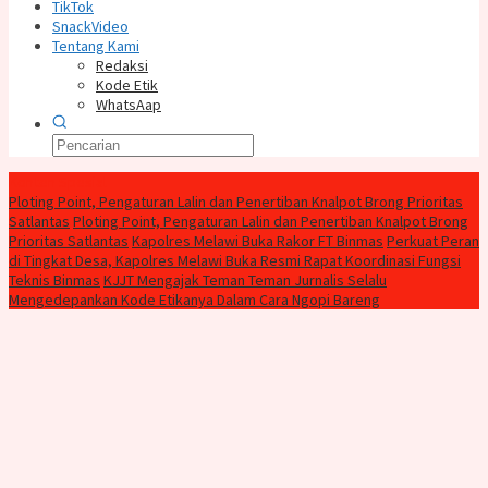
TikTok
SnackVideo
Tentang Kami
Redaksi
Kode Etik
WhatsAap
Konten Spesial
Ploting Point, Pengaturan Lalin dan Penertiban Knalpot Brong Prioritas
Satlantas
Ploting Point, Pengaturan Lalin dan Penertiban Knalpot Brong
Prioritas Satlantas
Kapolres Melawi Buka Rakor FT Binmas
Perkuat Peran
di Tingkat Desa, Kapolres Melawi Buka Resmi Rapat Koordinasi Fungsi
Teknis Binmas
KJJT Mengajak Teman Teman Jurnalis Selalu
Mengedepankan Kode Etikanya Dalam Cara Ngopi Bareng