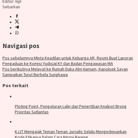
Editor: Injil
Sebarkan
Navigasi pos
Pos sebelumnya
Minta Keadilan untuk Keluarga AR, Resmi Buat Laporan
Pengaduan ke Komisi Yudisial KY dan Badan Pengawasan MA
Pos berikutnya
Melayat ke Rumah Duka Alm Hamam, Kapolsek Sayan
Sampaikan Turut Berbela Sungkawa
Pos terkait
Ploting Point, Pengaturan Lalin dan Penertiban Knalpot Brong
Prioritas Satlantas
KJJT Mengajak Teman Teman Jurnalis Selalu Mengedepankan
Kode Etikanya Dalam Cara Ngopi Bareng