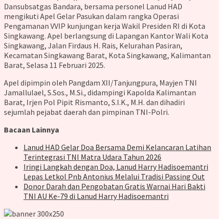
Dansubsatgas Bandara, bersama personel Lanud HAD
mengikuti Apel Gelar Pasukan dalam rangka Operasi
Pengamanan VVIP kunjungan kerja Wakil Presiden RI di Kota
Singkawang. Apel berlangsung di Lapangan Kantor Wali Kota
Singkawang, Jalan Firdaus H. Rais, Kelurahan Pasiran,
Kecamatan Singkawang Barat, Kota Singkawang, Kalimantan
Barat, Selasa 11 Februari 2025.
Apel dipimpin oleh Pangdam XII/Tanjungpura, Mayjen TNI
Jamallulael, S.Sos., M.Si., didampingi Kapolda Kalimantan
Barat, Irjen Pol Pipit Rismanto, S.I.K., M.H. dan dihadiri
sejumlah pejabat daerah dan pimpinan TNI-Polri.
Bacaan Lainnya
Lanud HAD Gelar Doa Bersama Demi Kelancaran Latihan
Terintegrasi TNI Matra Udara Tahun 2026
Iringi Langkah dengan Doa, Lanud Harry Hadisoemantri
Lepas Letkol Pnb Antonius Melalui Tradisi Passing Out
Donor Darah dan Pengobatan Gratis Warnai Hari Bakti
TNI AU Ke-79 di Lanud Harry Hadisoemantri