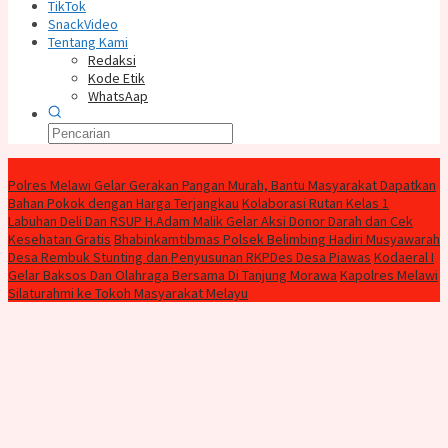
TikTok
SnackVideo
Tentang Kami
Redaksi
Kode Etik
WhatsAap
Konten Spesial
Polres Melawi Gelar Gerakan Pangan Murah, Bantu Masyarakat Dapatkan
Bahan Pokok dengan Harga Terjangkau
Kolaborasi Rutan Kelas 1
Labuhan Deli Dan RSUP H.Adam Malik Gelar Aksi Donor Darah dan Cek
Kesehatan Gratis
Bhabinkamtibmas Polsek Belimbing Hadiri Musyawarah
Desa Rembuk Stunting dan Penyusunan RKPDes Desa Piawas
Kodaeral I
Gelar Baksos Dan Olahraga Bersama Di Tanjung Morawa
Kapolres Melawi
Silaturahmi ke Tokoh Masyarakat Melayu