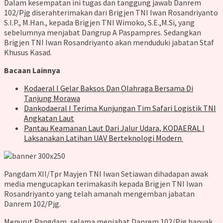
Dalam kesempatan ini tugas dan tanggung jawab Danrem
102/Pjg diserahterimakan dari Brigjen TNI Iwan Rosandriyanto
S.I.P., M.Han., kepada Brigjen TNI Wimoko, S.E.,M.Si, yang
sebelumnya menjabat Dangrup A Paspampres. Sedangkan
Brigjen TNI Iwan Rosandriyanto akan menduduki jabatan Staf
Khusus Kasad.
Bacaan Lainnya
Kodaeral I Gelar Baksos Dan Olahraga Bersama Di
Tanjung Morawa
Dankodaeral I Terima Kunjungan Tim Safari Logistik TNI
Angkatan Laut
Pantau Keamanan Laut Dari Jalur Udara, KODAERAL I
Laksanakan Latihan UAV Berteknologi Modern ‎
Pangdam XII/Tpr Mayjen TNI Iwan Setiawan dihadapan awak
media mengucapkan terimakasih kepada Brigjen TNI Iwan
Rosandriyanto yang telah amanah mengemban jabatan
Danrem 102/Pjg.
Menurut Pangdam, selama menjabat Danrem 102/Pjg banyak