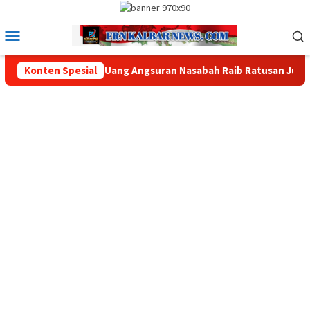
Loncat
ke
Menu
konten
Mobile
apan di KSP, Uang Angsuran Nasabah Raib Ratusan Juta Rupiah
Konten Spesial