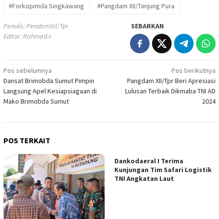
#Forkopimda Singkawang
#Pangdam XII/Tanjung Pura
Penulis: PendamXII/Tpr
SEBARKAN
Editor: Rahmad.s
Navigasi
Pos sebelumnya
Pos berikutnya
Dansat Brimobda Sumut Pimpin
Pangdam XII/Tpr Beri Apresiasi
pos
Langsung Apel Kesiapsiagaan di
Lulusan Terbaik Dikmaba TNI AD
Mako Brimobda Sumut
2024
POS TERKAIT
Dankodaeral I Terima
Kunjungan Tim Safari Logistik
TNI Angkatan Laut