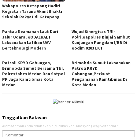
Wakapolres Ketapang Hadiri
Kegiatan Taruna Akmil Bhakti
Sekolah Rakyat di Ketapang
Pantau Keamanan Laut Dari
Wujud Sinergitas TNI-
Jalur Udara, KODAERAL I
Polri,Kapolres Binjai Sambut
Laksanakan Latihan UAV
Kunjungan Pangdam I/BB Di
Berteknologi Modern ‎
Kodim 0203 LKT
Patroli KRYD Gabungan,
Brimobda Sumut Laksanakan
Brimobda Sumut Bersama TNI,
Patroli KRYD
Polrestabes Medan Dan Satpol
Gabungan,Perkuat
PP Jaga Kamtibmas Kota
Pengamanan Kamtibmas Di
Medan
Kota Medan
Tinggalkan Balasan
Alamat email Anda tidak akan dipublikasikan.
Ruas yang wajib ditandai
*