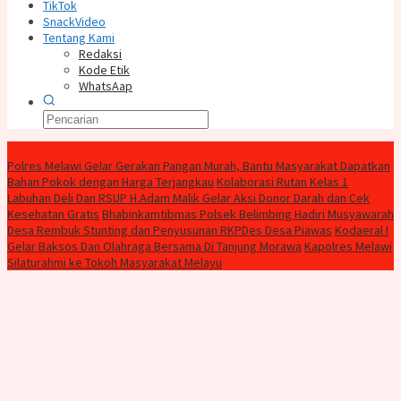
TikTok
SnackVideo
Tentang Kami
Redaksi
Kode Etik
WhatsAap
Konten Spesial
Polres Melawi Gelar Gerakan Pangan Murah, Bantu Masyarakat Dapatkan
Bahan Pokok dengan Harga Terjangkau
Kolaborasi Rutan Kelas 1
Labuhan Deli Dan RSUP H.Adam Malik Gelar Aksi Donor Darah dan Cek
Kesehatan Gratis
Bhabinkamtibmas Polsek Belimbing Hadiri Musyawarah
Desa Rembuk Stunting dan Penyusunan RKPDes Desa Piawas
Kodaeral I
Gelar Baksos Dan Olahraga Bersama Di Tanjung Morawa
Kapolres Melawi
Silaturahmi ke Tokoh Masyarakat Melayu