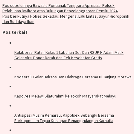
Pos sebelumnya
Bawaslu Pontianak Tenggara Apresiasi Polsek
Pelabuhan Dwikora atas Dukungan Penyelenggaraan Pemilu 2024
Pos berikutnya
Polres Sekadau: Mengenal Lalu Lintas, Sayur Hidroponik
dan Budidaya Ikan
Pos terkait
Kolaborasi Rutan Kelas 1 Labuhan Deli Dan RSUP H.Adam Malik
Gelar Aksi Donor Darah dan Cek Kesehatan Gratis
Kodaeral I Gelar Baksos Dan Olahraga Bersama Di Tanjung Morawa
Kapolres Melawi Silaturahmi ke Tokoh Masyarakat Melayu
Antisipasi Musim Kemarau, Kapolsek Sebangki Bersama
Forkopimcam Tinjau Kesiapan Penanggulangan Karhutla