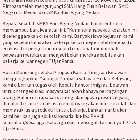
Pimpasa telah mengunjungi SMA Hang Tuah Belawan, SMK
Negeri 13 Medan dan SMKS Budi Agung Medan.
Kepala Sekolah SMKS Budi Agung Medan, Pandu Subroto
menyambut baik kegiatan ini. “Kami senang sekali kegiatan ini
diselenggarakan di sekolah kami. Banyak siswa kejuruan kami
yang setelah lulus akan bekerja ke luar negeri oleh karena itu
edukasi dan pengetahuan seperti ini dapat menambah
wawasan mereka dan menjadi bekal mereka apabila akan
bekerja ke luar negeri.” Ujar Pandu.
Harta Manurung selaku Pimpasa Kantor Imigrasi Belawan
mengungkapkan “sebagai Pimpasa wilayah Medan Belawan,
kami diberikan tugas oleh Kepala Kantor Imigrasi Belawan
untuk mengedukasi masyarakat akan bahaya perdagangan
orang. Hal ini merupakan strategi dan upaya preventif yang
dimulai dari anak-anak usia remaja yang akan lulus sekolah dan
memasuki usia produktif untuk bekerja, bahkan nanti akan
kami berikan juga edukasi kepada ibu-ibu PKK di
kelurahan/desa agar keluarga ikut mencegah terjadinya TPPO.”
Ujar Harta.
Sementara itu, Kepala Kantor Imigrasi Belawan, Andriw Guntur