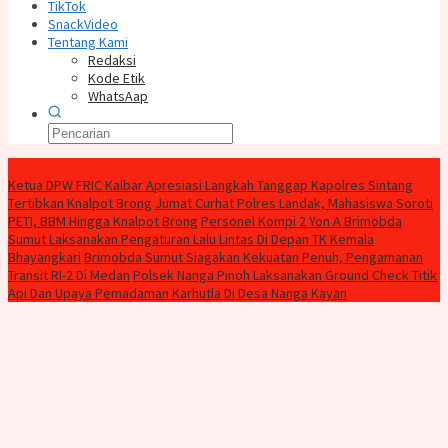
TikTok
SnackVideo
Tentang Kami
Redaksi
Kode Etik
WhatsAap
Konten Spesial
Ketua DPW FRIC Kalbar Apresiasi Langkah Tanggap Kapolres Sintang
Tertibkan Knalpot Brong
Jumat Curhat Polres Landak, Mahasiswa Soroti
PETI, BBM Hingga Knalpot Brong
Personel Kompi 2 Yon A Brimobda
Sumut Laksanakan Pengaturan Lalu Lintas Di Depan TK Kemala
Bhayangkari
Brimobda Sumut Siagakan Kekuatan Penuh, Pengamanan
Transit RI-2 Di Medan
Polsek Nanga Pinoh Laksanakan Ground Check Titik
Api Dan Upaya Pemadaman Karhutla Di Desa Nanga Kayan