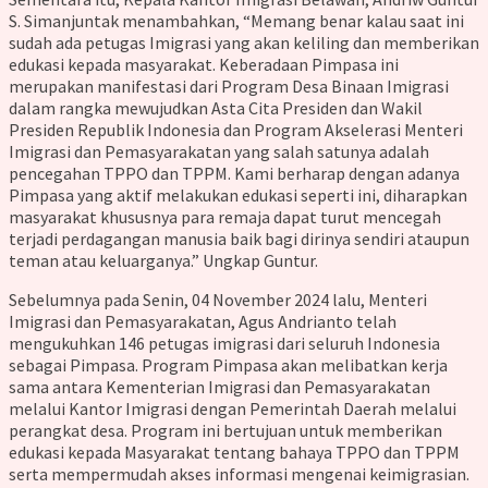
S. Simanjuntak menambahkan, “Memang benar kalau saat ini
sudah ada petugas Imigrasi yang akan keliling dan memberikan
edukasi kepada masyarakat. Keberadaan Pimpasa ini
merupakan manifestasi dari Program Desa Binaan Imigrasi
dalam rangka mewujudkan Asta Cita Presiden dan Wakil
Presiden Republik Indonesia dan Program Akselerasi Menteri
Imigrasi dan Pemasyarakatan yang salah satunya adalah
pencegahan TPPO dan TPPM. Kami berharap dengan adanya
Pimpasa yang aktif melakukan edukasi seperti ini, diharapkan
masyarakat khususnya para remaja dapat turut mencegah
terjadi perdagangan manusia baik bagi dirinya sendiri ataupun
teman atau keluarganya.” Ungkap Guntur.
Sebelumnya pada Senin, 04 November 2024 lalu, Menteri
Imigrasi dan Pemasyarakatan, Agus Andrianto telah
mengukuhkan 146 petugas imigrasi dari seluruh Indonesia
sebagai Pimpasa. Program Pimpasa akan melibatkan kerja
sama antara Kementerian Imigrasi dan Pemasyarakatan
melalui Kantor Imigrasi dengan Pemerintah Daerah melalui
perangkat desa. Program ini bertujuan untuk memberikan
edukasi kepada Masyarakat tentang bahaya TPPO dan TPPM
serta mempermudah akses informasi mengenai keimigrasian.