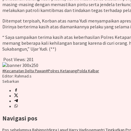
masing-masing dengan memastikan pintu serta jendela terkunci
melakukan patroli kamtibmas dan tindakan tegas terhadap pe
Ditempat terpisah, Korban atas nama Yudi menyampaikan apres
Dirinya berterima kasih atas diamankannya pelaku yang selama 
“ Saya sampaikan terima kasih atas keberhasilan Polres Keta
memang beberapa kali kehilangan barang karena di curi orang.
Sukabangun,” Ujar Yudi. (**)
Post Views:
201
#Kecamatan Delta Pawan
#Polres Ketapang
Polda Kalbar
Editor: Rahmad.s
Sebarkan
Navigasi pos
Pos sebelumnya
Babinpotdirga Lanud Harry Hadisoemantri Tingkatkan Pr