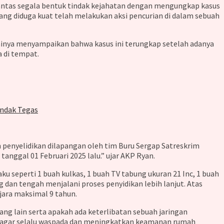
ntas segala bentuk tindak kejahatan dengan mengungkap kasus
 diduga kuat telah melakukan aksi pencurian di dalam sebuah
resminya menyampaikan bahwa kasus ini terungkap setelah adanya
 di tempat.
indak Tegas
 penyelidikan dilapangan oleh tim Buru Sergap Satreskrim
nggal 01 Februari 2025 lalu.” ujar AKP Ryan.
 seperti 1 buah kulkas, 1 buah TV tabung ukuran 21 Inc, 1 buah
 dan tengah menjalani proses penyidikan lebih lanjut. Atas
ara maksimal 9 tahun.
ang lain serta apakah ada keterlibatan sebuah jaringan
kat agar selalu waspada dan meningkatkan keamanan rumah