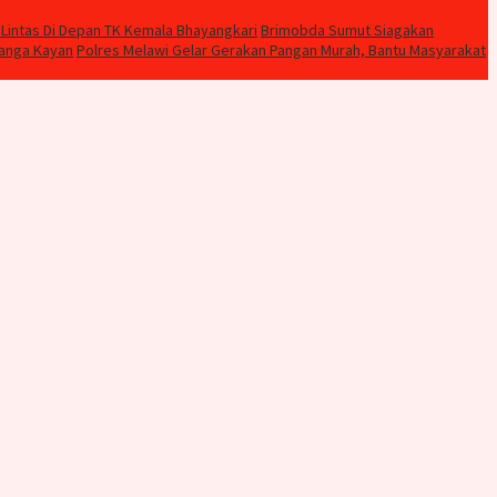
Lintas Di Depan TK Kemala Bhayangkari
Brimobda Sumut Siagakan
Nanga Kayan
Polres Melawi Gelar Gerakan Pangan Murah, Bantu Masyarakat