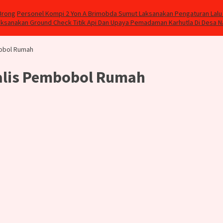
Brong
Personel Kompi 2 Yon A Brimobda Sumut Laksanakan Pengaturan Lalu 
aksanakan Ground Check Titik Api Dan Upaya Pemadaman Karhutla Di Desa 
bobol Rumah
ialis Pembobol Rumah