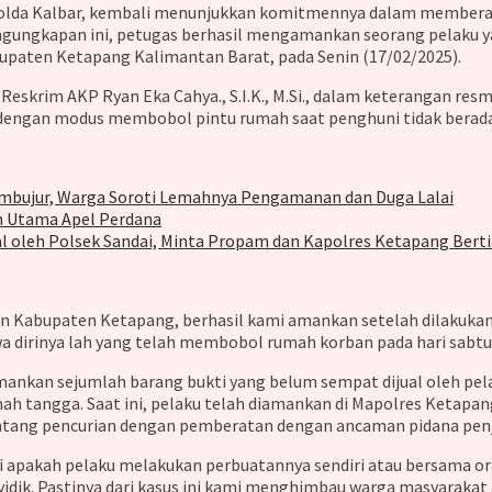
Polda Kalbar, kembali menunjukkan komitmennya dalam membera
gkapan ini, petugas berhasil mengamankan seorang pelaku yang
paten Ketapang Kalimantan Barat, pada Senin (17/02/2025).
sat Reskrim AKP Ryan Eka Cahya., S.I.K., M.Si., dalam keterangan 
n dengan modus membobol pintu rumah saat penghuni tidak berada
Membujur, Warga Soroti Lemahnya Pengamanan dan Duga Lalai
an Utama Apel Perdana
al oleh Polsek Sandai, Minta Propam dan Kapolres Ketapang Bert
wan Kabupaten Ketapang, berhasil kami amankan setelah dilakukan
 dirinya lah yang telah membobol rumah korban pada hari sabtu ta
nkan sejumlah barang bukti yang belum sempat dijual oleh pelaku
h tangga. Saat ini, pelaku telah diamankan di Mapolres Ketapang
tentang pencurian dengan pemberatan dengan ancaman pidana penj
iki apakah pelaku melakukan perbuatannya sendiri atau bersama or
enyidik. Pastinya dari kasus ini kami menghimbau warga masyara