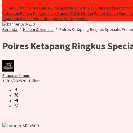
Konten Spesial
Jumat Curhat Polres Landak, Mahasiswa Soroti PETI, BBM Hingga Knalpot 
Kekuatan Penuh, Pengamanan Transit RI-2 Di Medan
Polsek Nanga Pinoh L
Dapatkan Bahan Pokok dengan Harga Terjangkau
Beranda
Hukum & Kriminal
Polres Ketapang Ringkus Specialis Pem
Polres Ketapang Ringkus Spec
Pimpinan Umum
18/02/2025
201 Dilihat