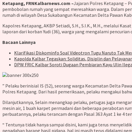
Ketapang, FRNKalbarnews.com –
Jajaran Polres Ketapang – 
pembobolan rumah yang sempat meresahkan warga. Dalam pengun
rumah di wilayah Desa Sukabangun Kecamatan Delta Pawan Kabu
Kapolres Ketapang, AKBP Setiadi, S.H., S.I.K., M.H., melalui Ka
laporan dari korban Yudi (36), warga yang mengalami pencuria
Bacaan Lainnya
Klarifikasi Diskominfo Soal Videotron Tugu Naruto Tak 
Kapolda Kalbar Tegaskan: Soliditas, Disiplin dan Pelayan
DPW FRIC Kalbar Soroti Dugaan Pembiaran Kayu Ulin Ileg
” Pelaku berinisial IS (52), seorang warga Kecamatan Delta Pa
Polres Ketapang. Dari hasil pemeriksaan, pelaku mengakui bahwa
Dilanjutkannya, Selain menangkap pelaku, petugas juga mengama
mesin air, 1 buah karpet permadani dan beberapa perabotan ruma
perbuatannya, pelaku terancam dengan Pasal 363 Ayat 1 ke 4 
“ Tentunya tidak hanya sampai disini, kami juga terus menyelid
penadahan barang hasil pidana, hal ini masih terus didalami p