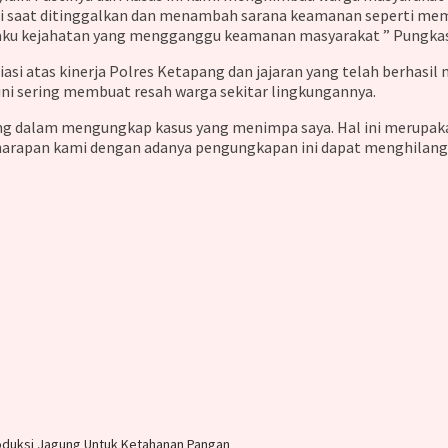
 saat ditinggalkan dan menambah sarana keamanan seperti memas
laku kejahatan yang mengganggu keamanan masyarakat ” Pungka
iasi atas kinerja Polres Ketapang dan jajaran yang telah berh
ini sering membuat resah warga sekitar lingkungannya.
pang dalam mengungkap kasus yang menimpa saya. Hal ini merupa
 harapan kami dengan adanya pengungkapan ini dapat menghilang
oduksi Jagung Untuk Ketahanan Pangan