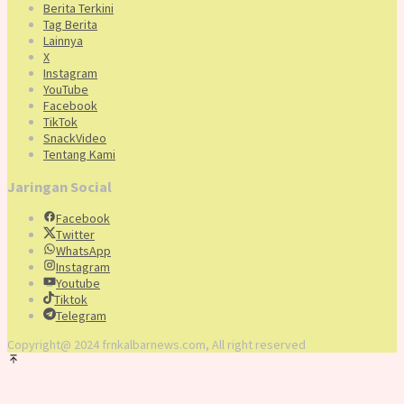
Berita Terkini
Tag Berita
Lainnya
X
Instagram
YouTube
Facebook
TikTok
SnackVideo
Tentang Kami
Jaringan Social
Facebook
Twitter
WhatsApp
Instagram
Youtube
Tiktok
Telegram
Copyright@ 2024 frnkalbarnews.com, All right reserved