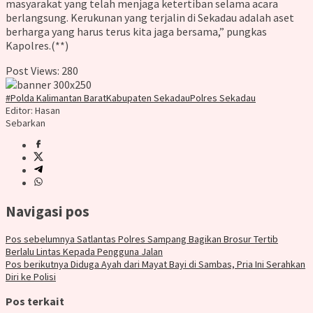
masyarakat yang telah menjaga ketertiban selama acara
berlangsung. Kerukunan yang terjalin di Sekadau adalah aset
berharga yang harus terus kita jaga bersama,” pungkas
Kapolres.(**)
Post Views:
280
#Polda Kalimantan Barat
Kabupaten Sekadau
Polres Sekadau
Editor: Hasan
Sebarkan
Navigasi pos
Pos sebelumnya
Satlantas Polres Sampang Bagikan Brosur Tertib
Berlalu Lintas Kepada Pengguna Jalan
Pos berikutnya
Diduga Ayah dari Mayat Bayi di Sambas, Pria Ini Serahkan
Diri ke Polisi
Pos terkait