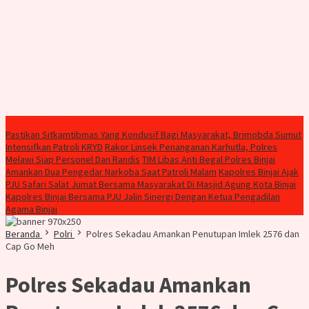
Konten Spesial
Pastikan Sitkamtibmas Yang Kondusif Bagi Masyarakat, Brimobda Sumut
Intensifkan Patroli KRYD
Rakor Linsek Penanganan Karhutla, Polres
Melawi Siap Personel Dan Randis
TIM Libas Anti Begal Polres Binjai
Amankan Dua Pengedar Narkoba Saat Patroli Malam
Kapolres Binjai Ajak
PJU Safari Salat Jumat Bersama Masyarakat Di Masjid Agung Kota Binjai
Kapolres Binjai Bersama PJU Jalin Sinergi Dengan Ketua Pengadilan
Agama Binjai
Beranda
Polri
Polres Sekadau Amankan Penutupan Imlek 2576 dan
Cap Go Meh
Polres Sekadau Amankan