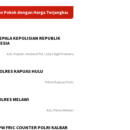
ngan Harga Terjangkau
Kolaborasi Rutan Kelas 1 Labuhan
KEPALA KEPOLISIAN REPUBLIK
ESIA
Ads. Kapolri Jenderal Pol. Listyo Sigit Prabowo
POLRES KAPUAS HULU
Polres Kapuas Hulu
OLRES MELAWI
Ads. Polres Melawi
PW FRIC COUNTER POLRI KALBAR