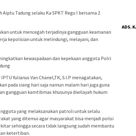
leh Aiptu Tadung selaku Ka SPKT Regu I bersama 2
ADS. 
akukan untuk mencegah terjadinya gangguan keamanan
ja kepolisian untuk melindungi, melayani, dan
meningkatkan kewaspadaan dan kepekaan anggota Polri
adung
IPTU Yulianus Van Chanel,TK, S.I.P menagatakan,
kukan pada siang hari saja namun malam hari juga guna
 dan gangguan kamtibmas khusunya diwilayah hukum
anggota yang melaksanakan patroli untuk selalu
at yang ditemui agar masyarakat bisa menjadi polisi
 sekitar sehingga secara tidak langsung sudah membantu
an ketertiban.