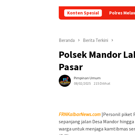
Konten Spesial
Polres Melawi Gelar Ge
Beranda
Berita Terkini
Polsek Mandor Lak
Pasar
Pimpinan Umum
08/02/2025
215 Dilihat
FRNKalbarNews.com
|Personil piket 
sepanjang jalan Desa Mandor hingga
warga untuk menjaga kamtibmas serta