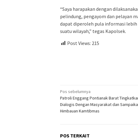
“Saya harapakan dengan dilaksanakan
pelindung, pengayom dan pelayan ma
dapat diperoleh pula informasi leb
suatu wilayah,” tegas Kapolsek.
Post Views:
215
Navigasi
Pos sebelumnya
Patroli Enggang Pontianak Barat Tingkatka
pos
Dialogis Dengan Masyarakat dan Sampaik
Himbauan Kamtibmas
POS TERKAIT