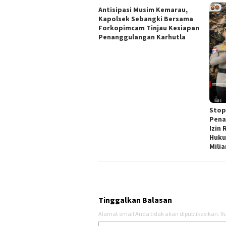
Antisipasi Musim Kemarau,
Kapolsek Sebangki Bersama
Forkopimcam Tinjau Kesiapan
Penanggulangan Karhutla
Stop
Pena
Izin
Huku
Milia
Tinggalkan Balasan
Alamat email Anda tidak akan dipublikasikan.
Ru