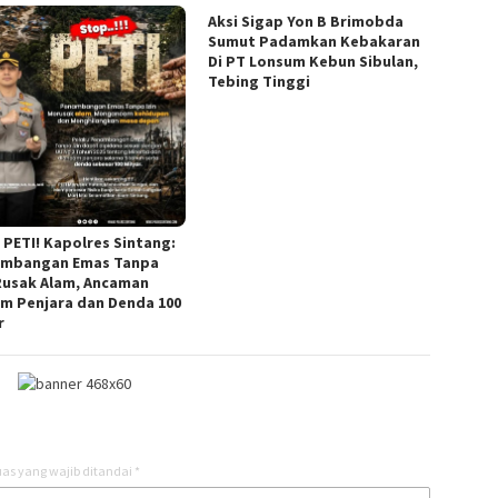
Aksi Sigap Yon B Brimobda
Sumut Padamkan Kebakaran
Di PT Lonsum Kebun Sibulan,
Tebing Tinggi
 PETI! Kapolres Sintang:
mbangan Emas Tanpa
 Rusak Alam, Ancaman
m Penjara dan Denda 100
r
as yang wajib ditandai
*