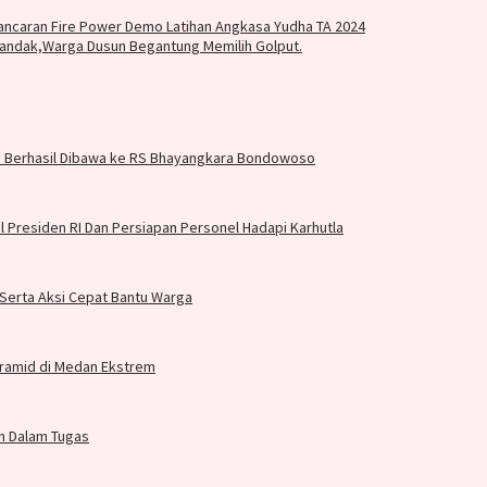
ancaran Fire Power Demo Latihan Angkasa Yudha TA 2024
andak,Warga Dusun Begantung Memilih Golput.
id Berhasil Dibawa ke RS Bhayangkara Bondowoso
Presiden RI Dan Persiapan Personel Hadapi Karhutla
Serta Aksi Cepat Bantu Warga
ramid di Medan Ekstrem
n Dalam Tugas