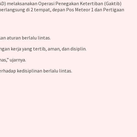
AD) melaksanakan Operasi Penegakan Ketertiban (Gaktib)
 berlangsung di 2 tempat, depan Pos Meteor 1 dan Pertigaan
n aturan berlalu lintas.
n kerja yang tertib, aman, dan disiplin.
as,” ujarnya.
adap kedisiplinan berlalu lintas.