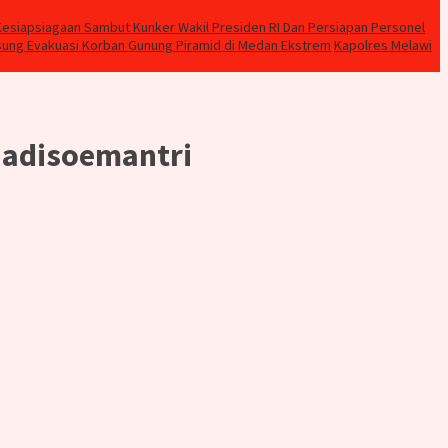
esiapsiagaan Sambut Kunker Wakil Presiden RI Dan Persiapan Personel
ung Evakuasi Korban Gunung Piramid di Medan Ekstrem
Kapolres Melawi
Hadisoemantri