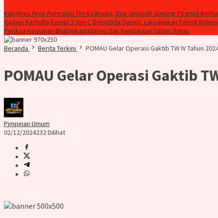
Konten Spesial
Kapolres Aryo Apresiasi Tim Evakuasi, Dua Jenazah Gunung Piramid Ber
Hadapi Karhutla
Kompi 3 Yon C Brimobda Sumut, Laksanakan Patroli Malam
Periksa Kesiapan Bhabinkamtibmas Dan Kendaraan Dalam Tugas
Beranda
Berita Terkini
POMAU Gelar Operasi Gaktib TW IV Tahun 2024
POMAU Gelar Operasi Gaktib TW
Pimpinan Umum
02/12/2024
232 Dilihat