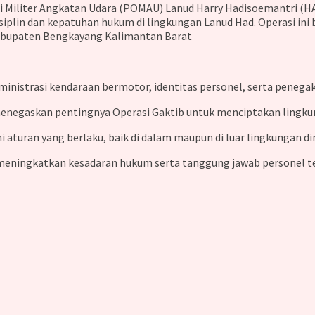
i Militer Angkatan Udara (POMAU) Lanud Harry Hadisoemantri (H
siplin dan kepatuhan hukum di lingkungan Lanud Had. Operasi ini
abupaten Bengkayang Kalimantan Barat
nistrasi kendaraan bermotor, identitas personel, serta penegaka
negaskan pentingnya Operasi Gaktib untuk menciptakan lingkunga
aturan yang berlaku, baik di dalam maupun di luar lingkungan din
meningkatkan kesadaran hukum serta tanggung jawab personel terh