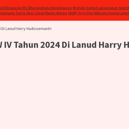
hasil Dibawa ke RS Bhayangkara Bondowoso
Brimob Sumut Laksanakan Apel K
 Humanis Serta Aksi Cepat Bantu Warga
AKBP Aryo Dwi Wibowo Kawal Langs
 Di Lanud Harry Hadisoemantri
 IV Tahun 2024 Di Lanud Harry 