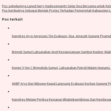
Pos sebelumnya
Lanud Harry Hadisoemantri Gelar Doa Bersama untuk Kel
Pos berikutnya
Sebagai Bentuk Protes Terhadap Pemerintah Kabupaten L
Pos terkait
Kapolres Aryo Apresiasi Tim Evakuasi, Dua Jenazah Gunung Piram
Brimob Sumut Laksanakan Apel Kesiapsiagaan Sambut Kunker Wakil 
Kompi 3 Yon C Brimobda Sumut, Laksanakan Patroli Malam Humanis 
AKBP Aryo Dwi Wibowo Kawal Langsung Evakuasi Korban Gunung Pi
Kapolres Melawi Periksa Kesiapan Bhabinkamtibmas Dan Kendaraa