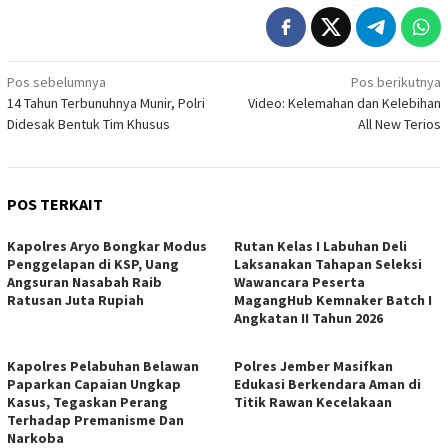
Navigasi
Pos sebelumnya
Pos berikutnya
14 Tahun Terbunuhnya Munir, Polri
Video: Kelemahan dan Kelebihan
pos
Didesak Bentuk Tim Khusus
All New Terios
POS TERKAIT
Kapolres Aryo Bongkar Modus
Rutan Kelas I Labuhan Deli
Penggelapan di KSP, Uang
Laksanakan Tahapan Seleksi
Angsuran Nasabah Raib
Wawancara Peserta
Ratusan Juta Rupiah
MagangHub Kemnaker Batch I
Angkatan II Tahun 2026
Kapolres Pelabuhan Belawan
Polres Jember Masifkan
Paparkan Capaian Ungkap
Edukasi Berkendara Aman di
Kasus, Tegaskan Perang
Titik Rawan Kecelakaan
Terhadap Premanisme Dan
Narkoba