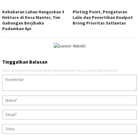
Kebakaran Lahan Hanguskan 3
Ploting Point, Pengaturan
Hektare di Desa Manter, Tim
Lalin dan Penertiban Knalpot
Gabungan Berjibaku
Brong Prioritas Satlantas
Padamkan Api
Tinggalkan Balasan
Alamat email Anda tidak akan dipublikasikan.
Ruas yang wajib ditandai
*