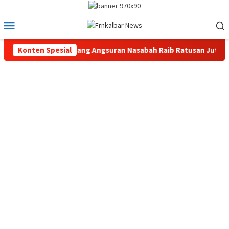
Loncat
ke
Menu
konten
Mobile
gelapan di KSP, Uang Angsuran Nasabah Raib Ratusan Juta Rupia
Konten Spesial