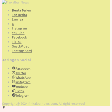
Berita Terkini
Tag Berita
Lainnya
X
Instagram
YouTube
Facebook
TikTok
SnackVideo
Tentang Kami
Jaringan Social
Facebook
Twitter
WhatsApp
Instagram
Youtube
Tiktok
Telegram
Copyright@ 2024 frnkalbarnews.com, All right reserved