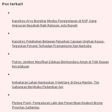
Pos terkait
Kapolres Aryo Bongkar Modus Penggelapan di KSP, Uang
Angsuran Nasabah Raib Ratusan Juta Rupiah
Kapolres Pelabuhan Belawan Paparkan Capaian Ungkap Kasus,
Tegaskan Perang Terhadap Premanisme Dan Narkoba
Polres Jember Masifkan Edukasi Berkendara Aman di Titik Rawan
Kecelakaan
Kebakaran Lahan Hanguskan 3 Hektare di Desa Manter, Tim
Gabungan Berjibaku Padamkan Api
Ploting Point, Pengaturan Lalin dan Penertiban Knalpot Brong
Prioritas Satlantas