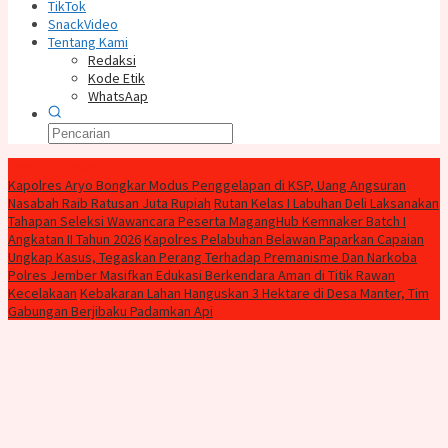
TikTok
SnackVideo
Tentang Kami
Redaksi
Kode Etik
WhatsAap
Konten Spesial
Kapolres Aryo Bongkar Modus Penggelapan di KSP, Uang Angsuran
Nasabah Raib Ratusan Juta Rupiah
Rutan Kelas I Labuhan Deli Laksanakan
Tahapan Seleksi Wawancara Peserta MagangHub Kemnaker Batch I
Angkatan II Tahun 2026
Kapolres Pelabuhan Belawan Paparkan Capaian
Ungkap Kasus, Tegaskan Perang Terhadap Premanisme Dan Narkoba
Polres Jember Masifkan Edukasi Berkendara Aman di Titik Rawan
Kecelakaan
Kebakaran Lahan Hanguskan 3 Hektare di Desa Manter, Tim
Gabungan Berjibaku Padamkan Api