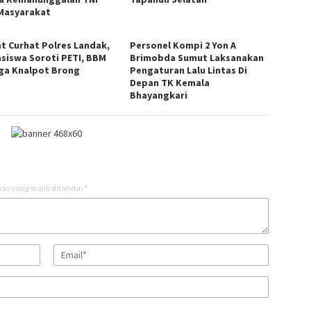
Masyarakat
t Curhat Polres Landak,
Personel Kompi 2 Yon A
siswa Soroti PETI, BBM
Brimobda Sumut Laksanakan
ga Knalpot Brong
Pengaturan Lalu Lintas Di
Depan TK Kemala
Bhayangkari
as yang wajib ditandai
*