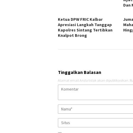
Dan 
Ketua DPW FRIC Kalbar
Juma
Apresiasi Langkah Tanggap
Maha
Kapolres Sintang Tertibkan
Hing
Knalpot Brong
Tinggalkan Balasan
Alamat email Anda tidak akan dipublikasikan.
Ru