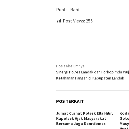
Publis: Rabi
Post Views:
255
Navigasi
Pos sebelumnya
Sinergi Polres Landak dan Forkopimda Wu
pos
Ketahanan Pangan di Kabupaten Landak
POS TERKAIT
Jumat Curhat Polsek Ella Hilir,
Koda
Kapolsek Ajak Masyarakat
Goto
Bersama Jaga Kamtibmas
Masy
Nyat