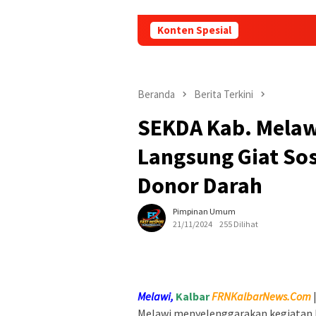
Konten Spesial
Beranda
Berita Terkini
SEKDA Kab. Melawi
Langsung Giat Sos
Donor Darah
Pimpinan Umum
21/11/2024
255 Dilihat
Melawi,
Kalb
ar
FRNKalbarNews.Com
Melawi menyelenggarakan kegiatan b