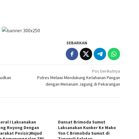
SEBARKAN
Pos berikutnya
judkan
Polres Melawi Mendukung Ketahanan Pangan
dengan Menanam Jagung di Pekarangan
eral I Laksanakan
Dansat Brimoda Sumut
ng Royong Dengan
Laksanakan Kunker Ke Mako
arakat Pesisir,Wujud
Yon C Brimobda Sumut di
a Kemanunggalan TNI
Tapanuli Selatan