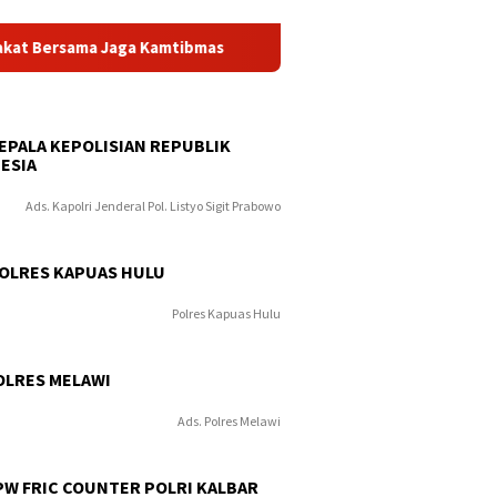
sama Jaga Kamtibmas
Kodaeral I Laksanakan Gotong Royon
KEPALA KEPOLISIAN REPUBLIK
ESIA
Ads. Kapolri Jenderal Pol. Listyo Sigit Prabowo
POLRES KAPUAS HULU
Polres Kapuas Hulu
OLRES MELAWI
Ads. Polres Melawi
PW FRIC COUNTER POLRI KALBAR