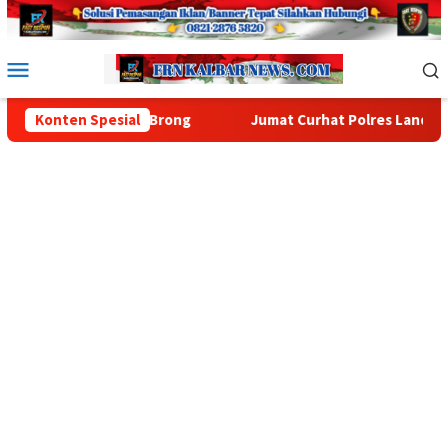
Loncat
ke
konten
Menu
Mobile
ot Brong
Konten Spesial
Jumat Curhat Polres Landak, Mahasiswa Soroti 