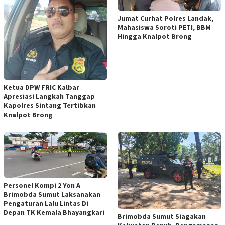
Jumat Curhat Polres Landak,
Mahasiswa Soroti PETI, BBM
Hingga Knalpot Brong
Ketua DPW FRIC Kalbar
Apresiasi Langkah Tanggap
Kapolres Sintang Tertibkan
Knalpot Brong
Personel Kompi 2 Yon A
Brimobda Sumut Laksanakan
Pengaturan Lalu Lintas Di
Depan TK Kemala Bhayangkari
Brimobda Sumut Siagakan