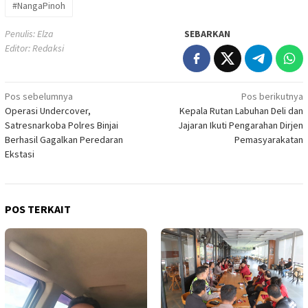
#NangaPinoh
Penulis: Elza
SEBARKAN
Editor: Redaksi
Navigasi
Pos sebelumnya
Pos berikutnya
Operasi Undercover,
Kepala Rutan Labuhan Deli dan
pos
Satresnarkoba Polres Binjai
Jajaran Ikuti Pengarahan Dirjen
Berhasil Gagalkan Peredaran
Pemasyarakatan
Ekstasi
POS TERKAIT