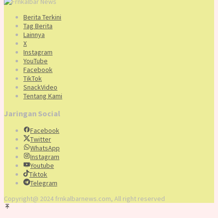
Berita Terkini
Tag Berita
Lainnya
X
Instagram
YouTube
Facebook
TikTok
SnackVideo
Tentang Kami
Jaringan Social
Facebook
Twitter
WhatsApp
Instagram
Youtube
Tiktok
Telegram
Copyright@ 2024 frnkalbarnews.com, All right reserved