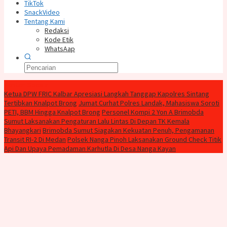
TikTok
SnackVideo
Tentang Kami
Redaksi
Kode Etik
WhatsAap
Konten Spesial
Ketua DPW FRIC Kalbar Apresiasi Langkah Tanggap Kapolres Sintang
Tertibkan Knalpot Brong
Jumat Curhat Polres Landak, Mahasiswa Soroti
PETI, BBM Hingga Knalpot Brong
Personel Kompi 2 Yon A Brimobda
Sumut Laksanakan Pengaturan Lalu Lintas Di Depan TK Kemala
Bhayangkari
Brimobda Sumut Siagakan Kekuatan Penuh, Pengamanan
Transit RI-2 Di Medan
Polsek Nanga Pinoh Laksanakan Ground Check Titik
Api Dan Upaya Pemadaman Karhutla Di Desa Nanga Kayan