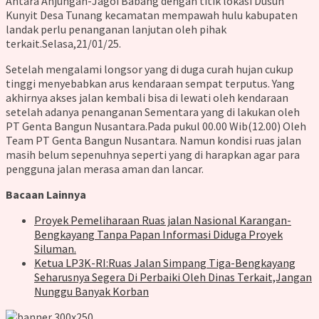
Antara Anjungan-Jagoi Babang dengan titik lokasi Dusun
Kunyit Desa Tunang kecamatan mempawah hulu kabupaten
landak perlu penanganan lanjutan oleh pihak
terkait.Selasa,21/01/25.
Setelah mengalami longsor yang di duga curah hujan cukup
tinggi menyebabkan arus kendaraan sempat terputus. Yang
akhirnya akses jalan kembali bisa di lewati oleh kendaraan
setelah adanya penanganan Sementara yang di lakukan oleh
PT Genta Bangun Nusantara.Pada pukul 00.00 Wib(12.00) Oleh
Team PT Genta Bangun Nusantara. Namun kondisi ruas jalan
masih belum sepenuhnya seperti yang di harapkan agar para
pengguna jalan merasa aman dan lancar.
Bacaan Lainnya
Proyek Pemeliharaan Ruas jalan Nasional Karangan-
Bengkayang Tanpa Papan Informasi Diduga Proyek
Siluman.
Ketua LP3K-RI:Ruas Jalan Simpang Tiga-Bengkayang
Seharusnya Segera Di Perbaiki Oleh Dinas Terkait,Jangan
Nunggu Banyak Korban