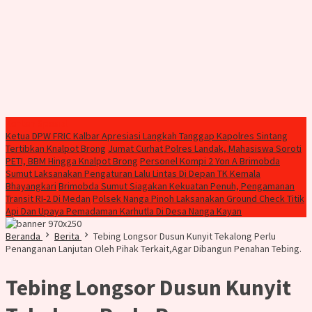
Konten Spesial
Ketua DPW FRIC Kalbar Apresiasi Langkah Tanggap Kapolres Sintang
Tertibkan Knalpot Brong
Jumat Curhat Polres Landak, Mahasiswa Soroti
PETI, BBM Hingga Knalpot Brong
Personel Kompi 2 Yon A Brimobda
Sumut Laksanakan Pengaturan Lalu Lintas Di Depan TK Kemala
Bhayangkari
Brimobda Sumut Siagakan Kekuatan Penuh, Pengamanan
Transit RI-2 Di Medan
Polsek Nanga Pinoh Laksanakan Ground Check Titik
Api Dan Upaya Pemadaman Karhutla Di Desa Nanga Kayan
Beranda
Berita
Tebing Longsor Dusun Kunyit Tekalong Perlu
Penanganan Lanjutan Oleh Pihak Terkait,Agar Dibangun Penahan Tebing.
Tebing Longsor Dusun Kunyit