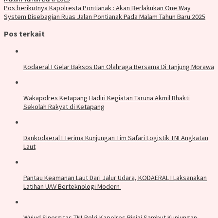
Pos berikutnya
Kapolresta Pontianak : Akan Berlakukan One Way
System Disebagian Ruas Jalan Pontianak Pada Malam Tahun Baru 2025
Pos terkait
Kodaeral I Gelar Baksos Dan Olahraga Bersama Di Tanjung Morawa
Wakapolres Ketapang Hadiri Kegiatan Taruna Akmil Bhakti
Sekolah Rakyat di Ketapang
Dankodaeral I Terima Kunjungan Tim Safari Logistik TNI Angkatan
Laut
Pantau Keamanan Laut Dari Jalur Udara, KODAERAL I Laksanakan
Latihan UAV Berteknologi Modern ‎
Wujud Sinergitas TNI-Polri,Kapolres Binjai Sambut Kunjungan