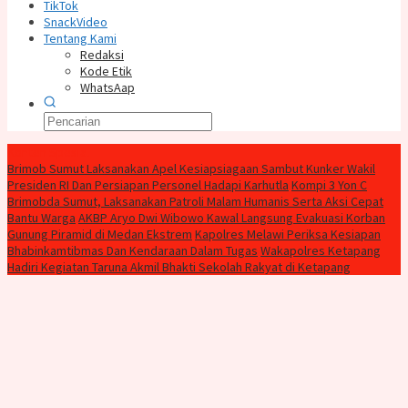
TikTok
SnackVideo
Tentang Kami
Redaksi
Kode Etik
WhatsAap
Konten Spesial
Brimob Sumut Laksanakan Apel Kesiapsiagaan Sambut Kunker Wakil
Presiden RI Dan Persiapan Personel Hadapi Karhutla
Kompi 3 Yon C
Brimobda Sumut, Laksanakan Patroli Malam Humanis Serta Aksi Cepat
Bantu Warga
AKBP Aryo Dwi Wibowo Kawal Langsung Evakuasi Korban
Gunung Piramid di Medan Ekstrem
Kapolres Melawi Periksa Kesiapan
Bhabinkamtibmas Dan Kendaraan Dalam Tugas
Wakapolres Ketapang
Hadiri Kegiatan Taruna Akmil Bhakti Sekolah Rakyat di Ketapang