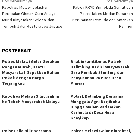
Navigasi
Pos sebelumnya
Pos berikutnya
Kapolres Melawi Jelaskan
Patroli KRYD Brimobda Sumut dan
pos
Persoalan Oknum Guru Aniaya
Polrestabes Medan Bubarkan
Murid Dinyatakan Selesai dan
Kerumunan Pemuda dan Amankan
Tempuh Jalur Restorative Justice
Ranmor
POS TERKAIT
Polres Melawi Gelar Gerakan
Bhabinkamtibmas Polsek
Pangan Murah, Bantu
Belimbing Hadiri Musyawarah
Masyarakat Dapatkan Bahan
Desa Rembuk Stunting dan
Pokok dengan Harga
Penyusunan RKPDes Desa
Terjangkau
Piawas
Kapolres Melawi Silaturahmi
Polsek Belimbing Bersama
ke Tokoh Masyarakat Melayu
Manggala Agni Berjibaku
Hingga Malam Padamkan
Karhutla di Desa Nusa
Kenyikap
Polsek Ella Hilir Bersama
Polres Melawi Gelar Binrohtal,