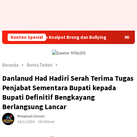
wa Diingatkan Stop Knalpot Brong dan Bullying
Konten Spesial
Minggu Ka
Beranda
Berita Terkini
Danlanud Had Hadiri Serah Terima Tugas
Penjabat Sementara Bupati kepada
Bupati Definitif Bengkayang
Berlangsung Lancar
Pimpinan Umum
24/11/2024
191 Dilihat