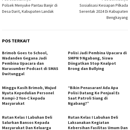
Navigasi
Polsek Menyuke Pantau Banjir di
Sosialisasi Kesiapan Pilkada
pos
Desa Darit, Kabupaten Landak
Serentak 2024 Di Kabupaten
Bengkayang
POS TERKAIT
Brimob Goes to School,
Polisi Jadi Pembina Upacara di
Wadanden Gegana Jadi
SMPN 9 Ngabang, Siswa
Pembina Upacara dan
Diingatkan Stop Knalpot
Narasumber Podcast di SMAS
Brong dan Bullying
Dwitunggal
Minggu Kasih Brimob, Wujud
“Bikin Penasaran! Ada Apa
Nyata Kepedulian Personel
Polisi Datang Ke Penjual Es
Kompi-2 Yon-C kepada
Saat Patroli Siang di
Masyarakat
Ngabang?”
Rutan Kelas I Labuhan Deli
Rutan Kelas I Labuhan Deli
Salurkan Bansos Kepada
Laksanakan Kegiatan
Masyarakat Dan Keluarga
Kebersihan Fasilitas Umum Dan