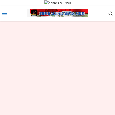
Loncat
ke
Menu
konten
Mobile