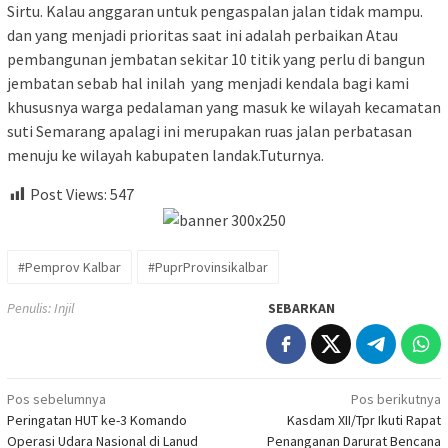
Sirtu. Kalau anggaran untuk pengaspalan jalan tidak mampu.
dan yang menjadi prioritas saat ini adalah perbaikan Atau
pembangunan jembatan sekitar 10 titik yang perlu di bangun
jembatan sebab hal inilah yang menjadi kendala bagi kami
khususnya warga pedalaman yang masuk ke wilayah kecamatan
suti Semarang apalagi ini merupakan ruas jalan perbatasan
menuju ke wilayah kabupaten landak.Tuturnya.
Post Views:
547
#Pemprov Kalbar
#PuprProvinsikalbar
Penulis: Injil
SEBARKAN
Navigasi
Pos sebelumnya
Pos berikutnya
Peringatan HUT ke-3 Komando
Kasdam XII/Tpr Ikuti Rapat
pos
Operasi Udara Nasional di Lanud
Penanganan Darurat Bencana