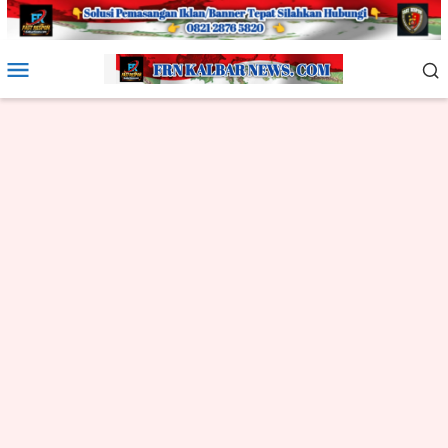
Loncat
ke
konten
Menu
Mobile