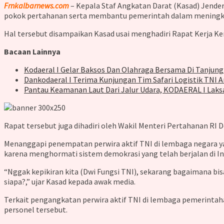
Frnkalbarnews.com
– Kepala Staf Angkatan Darat (Kasad) Jender
pokok pertahanan serta membantu pemerintah dalam meningka
Hal tersebut disampaikan Kasad usai menghadiri Rapat Kerja Ke
Bacaan Lainnya
Kodaeral I Gelar Baksos Dan Olahraga Bersama Di Tanjun
Dankodaeral I Terima Kunjungan Tim Safari Logistik TNI 
Pantau Keamanan Laut Dari Jalur Udara, KODAERAL I Laks
Rapat tersebut juga dihadiri oleh Wakil Menteri Pertahanan RI D
Menanggapi penempatan perwira aktif TNI di lembaga negara y
karena menghormati sistem demokrasi yang telah berjalan di In
“Nggak kepikiran kita (Dwi Fungsi TNI), sekarang bagaimana bi
siapa?,” ujar Kasad kepada awak media.
Terkait pengangkatan perwira aktif TNI di lembaga pemerintaha
personel tersebut.