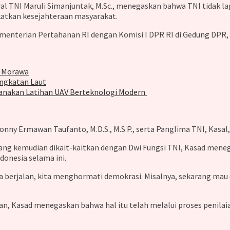
al TNI Maruli Simanjuntak, M.Sc., menegaskan bahwa TNI tidak lag
tkan kesejahteraan masyarakat.
menterian Pertahanan RI dengan Komisi I DPR RI di Gedung DPR, 
g Morawa
Angkatan Laut
anakan Latihan UAV Berteknologi Modern ‎
onny Ermawan Taufanto, M.D.S., M.S.P., serta Panglima TNI, Kasal
ang kemudian dikait-kaitkan dengan Dwi Fungsi TNI, Kasad mene
donesia selama ini.
sa berjalan, kita menghormati demokrasi. Misalnya, sekarang ma
n, Kasad menegaskan bahwa hal itu telah melalui proses penilaia