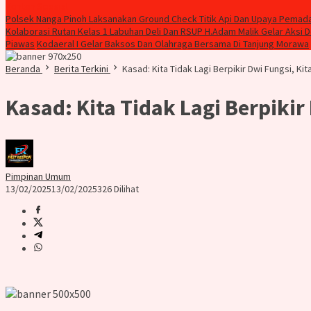
Konten Spesial
Polsek Nanga Pinoh Laksanakan Ground Check Titik Api Dan Upaya Pemad
Kolaborasi Rutan Kelas 1 Labuhan Deli Dan RSUP H.Adam Malik Gelar Aksi 
Piawas
Kodaeral I Gelar Baksos Dan Olahraga Bersama Di Tanjung Morawa
Beranda
Berita Terkini
Kasad: Kita Tidak Lagi Berpikir Dwi Fungsi, K
Kasad: Kita Tidak Lagi Berpiki
Pimpinan Umum
13/02/2025
13/02/2025
326 Dilihat