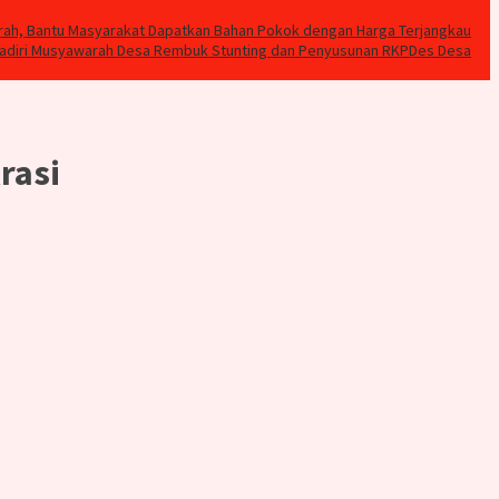
rah, Bantu Masyarakat Dapatkan Bahan Pokok dengan Harga Terjangkau
Hadiri Musyawarah Desa Rembuk Stunting dan Penyusunan RKPDes Desa
rasi