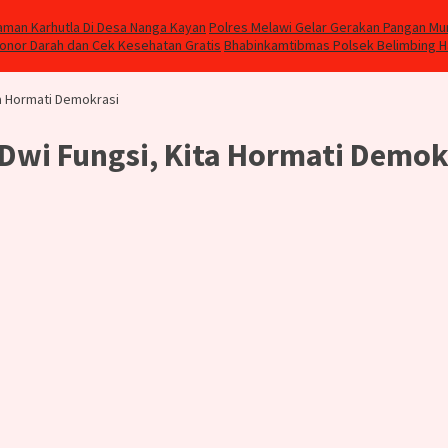
aman Karhutla Di Desa Nanga Kayan
Polres Melawi Gelar Gerakan Pangan Mu
Donor Darah dan Cek Kesehatan Gratis
Bhabinkamtibmas Polsek Belimbing 
ita Hormati Demokrasi
r Dwi Fungsi, Kita Hormati Demok