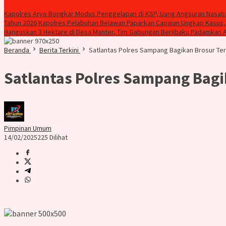
Konten Spesial
Kapolres Aryo Bongkar Modus Penggelapan di KSP, Uang Angsuran Nasaba
Tahun 2026
Kapolres Pelabuhan Belawan Paparkan Capaian Ungkap Kasus
Hanguskan 3 Hektare di Desa Manter, Tim Gabungan Berjibaku Padamkan 
Beranda
Berita Terkini
Satlantas Polres Sampang Bagikan Brosur Ter
Satlantas Polres Sampang Bagi
Pimpinan Umum
14/02/2025
225 Dilihat