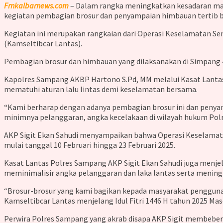
Frnkalbarnews.com
– Dalam rangka meningkatkan kesadaran masy
kegiatan pembagian brosur dan penyampaian himbauan tertib ber
Kegiatan ini merupakan rangkaian dari Operasi Keselamatan Se
(Kamseltibcar Lantas).
Pembagian brosur dan himbauan yang dilaksanakan di Simpang 4
Kapolres Sampang AKBP Hartono S.Pd, MM melalui Kasat Lantas 
mematuhi aturan lalu lintas demi keselamatan bersama.
“Kami berharap dengan adanya pembagian brosur ini dan penyam
minimnya pelanggaran, angka kecelakaan di wilayah hukum Polre
AKP Sigit Ekan Sahudi menyampaikan bahwa Operasi Keselamatan
mulai tanggal 10 Februari hingga 23 Februari 2025.
Kasat Lantas Polres Sampang AKP Sigit Ekan Sahudi juga menj
meminimalisir angka pelanggaran dan laka lantas serta mening
“Brosur-brosur yang kami bagikan kepada masyarakat pengguna j
Kamseltibcar Lantas menjelang Idul Fitri 1446 H tahun 2025 Mas
Perwira Polres Sampang yang akrab disapa AKP Sigit membeberk