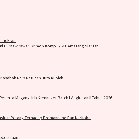
Demokrasi
 Purnawirawan Brimob Kompi 514 Pematang Siantar
Nasabah Raib Ratusan Juta Rupiah
 Peserta MagangHub Kemnaker Batch I Angkatan II Tahun 2026
gaskan Perang Terhadap Premanisme Dan Narkoba
Kecelakaan