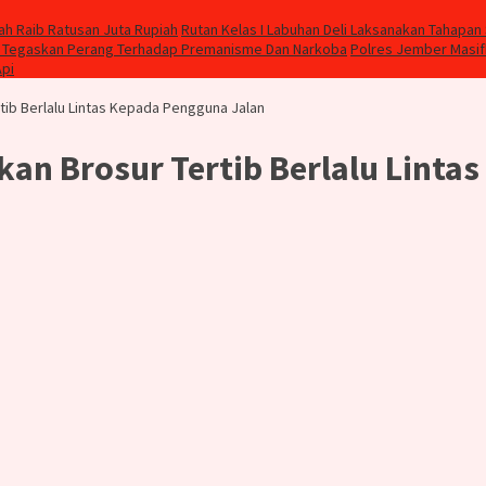
h Raib Ratusan Juta Rupiah
Rutan Kelas I Labuhan Deli Laksanakan Tahapa
, Tegaskan Perang Terhadap Premanisme Dan Narkoba
Polres Jember Masif
Api
tib Berlalu Lintas Kepada Pengguna Jalan
kan Brosur Tertib Berlalu Linta