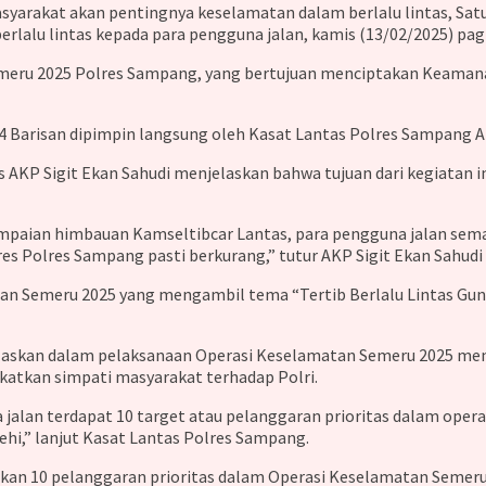
arakat akan pentingnya keselamatan dalam berlalu lintas, Sat
lalu lintas kepada para pengguna jalan, kamis (13/02/2025) pagi
meru 2025 Polres Sampang, yang bertujuan menciptakan Keamanan
 Barisan dipimpin langsung oleh Kasat Lantas Polres Sampang AK
AKP Sigit Ekan Sahudi menjelaskan bahwa tujuan dari kegiatan i
paian himbauan Kamseltibcar Lantas, para pengguna jalan semaki
s Polres Sampang pasti berkurang,” tutur AKP Sigit Ekan Sahudi
 Semeru 2025 yang mengambil tema “Tertib Berlalu Lintas Guna 
elaskan dalam pelaksanaan Operasi Keselamatan Semeru 2025 men
katkan simpati masyarakat terhadap Polri.
alan terdapat 10 target atau pelanggaran prioritas dalam operas
ehi,” lanjut Kasat Lantas Polres Sampang.
an 10 pelanggaran prioritas dalam Operasi Keselamatan Semeru 