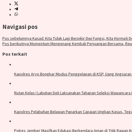
Navigasi pos
Pos sebelumnya
Kasad: Kita Tidak Lagi Berpikir Dwi Fungsi, Kita Hormati 
Pos berikutnya
Momentum Mengenang Kembali Perjuangan Bersama, Reuni
Pos terkait
Kapolres Aryo Bongkar Modus Penggelapan di KSP, Uang Angsuran 
Rutan Kelas I Labuhan Deli Laksanakan Tahapan Seleksi Wawancara
Kapolres Pelabuhan Belawan Paparkan Capaian Ungkap Kasus, Te
Polres Jember Masifkan Edukasi Berkendara Aman di Titik Rawan 