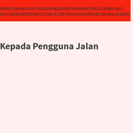
n Seleksi Wawancara Peserta MagangHub Kemnaker Batch I Angkatan II
kan Edukasi Berkendara Aman di Titik Rawan Kecelakaan
Kebakaran Lahan
s Kepada Pengguna Jalan