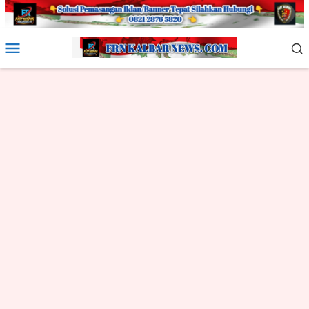
Loncat
ke
konten
Menu
Mobile