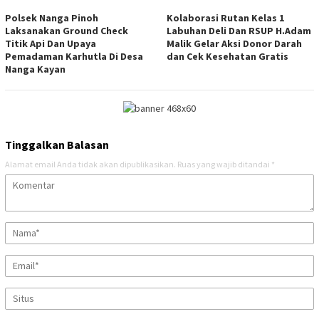
Polsek Nanga Pinoh
Kolaborasi Rutan Kelas 1
Laksanakan Ground Check
Labuhan Deli Dan RSUP H.Adam
Titik Api Dan Upaya
Malik Gelar Aksi Donor Darah
Pemadaman Karhutla Di Desa
dan Cek Kesehatan Gratis
Nanga Kayan
Tinggalkan Balasan
Alamat email Anda tidak akan dipublikasikan.
Ruas yang wajib ditandai
*