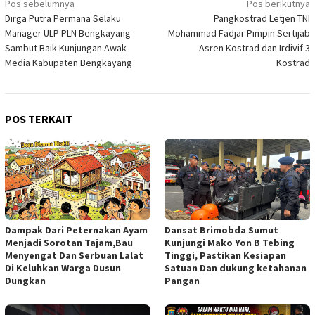
Navigasi
Pos sebelumnya
Pos berikutnya
Dirga Putra Permana Selaku
Pangkostrad Letjen TNI
pos
Manager ULP PLN Bengkayang
Mohammad Fadjar Pimpin Sertijab
Sambut Baik Kunjungan Awak
Asren Kostrad dan Irdivif 3
Media Kabupaten Bengkayang
Kostrad
POS TERKAIT
Dampak Dari Peternakan Ayam
Dansat Brimobda Sumut
Menjadi Sorotan Tajam,Bau
Kunjungi Mako Yon B Tebing
Menyengat Dan Serbuan Lalat
Tinggi, Pastikan Kesiapan
Di Keluhkan Warga Dusun
Satuan Dan dukung ketahanan
Dungkan
Pangan