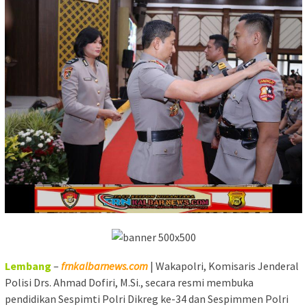
Lembang
–
frnkalbarnews.com
| Wakapolri, Komisaris Jenderal
Polisi Drs. Ahmad Dofiri, M.Si., secara resmi membuka
pendidikan Sespimti Polri Dikreg ke-34 dan Sespimmen Polri