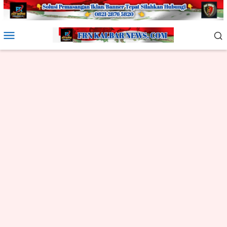
Loncat
ke
konten
Menu
Mobile