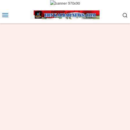
Loncat
ke
Menu
konten
Mobile