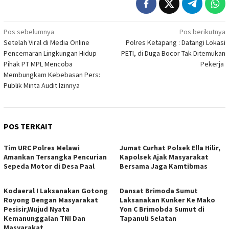
Navigasi
Pos sebelumnya
Pos berikutnya
Setelah Viral di Media Online
Polres Ketapang : Datangi Lokasi
pos
Pencemaran Lingkungan Hidup
PETI, di Duga Bocor Tak Ditemukan
Pihak PT MPL Mencoba
Pekerja
Membungkam Kebebasan Pers:
Publik Minta Audit Izinnya
POS TERKAIT
Tim URC Polres Melawi
Jumat Curhat Polsek Ella Hilir,
Amankan Tersangka Pencurian
Kapolsek Ajak Masyarakat
Sepeda Motor di Desa Paal
Bersama Jaga Kamtibmas
Kodaeral I Laksanakan Gotong
Dansat Brimoda Sumut
Royong Dengan Masyarakat
Laksanakan Kunker Ke Mako
Pesisir,Wujud Nyata
Yon C Brimobda Sumut di
Kemanunggalan TNI Dan
Tapanuli Selatan
Masyarakat