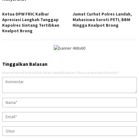
Ketua DPW FRIC Kalbar
Jumat Curhat Polres Landak,
Apresiasi Langkah Tanggap
Mahasiswa Soroti PETI, BBM
Kapolres Sintang Tertibkan
Hingga Knalpot Brong
Knalpot Brong
Tinggalkan Balasan
Alamat email Anda tidak akan dipublikasikan.
Ruas yang wajib ditandai
*