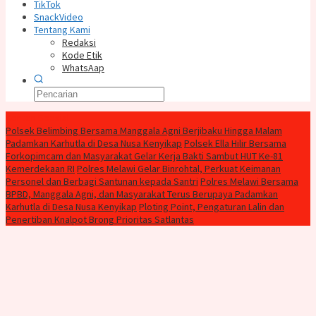
TikTok
SnackVideo
Tentang Kami
Redaksi
Kode Etik
WhatsAap
Konten Spesial
Polsek Belimbing Bersama Manggala Agni Berjibaku Hingga Malam
Padamkan Karhutla di Desa Nusa Kenyikap
Polsek Ella Hilir Bersama
Forkopimcam dan Masyarakat Gelar Kerja Bakti Sambut HUT Ke-81
Kemerdekaan RI
Polres Melawi Gelar Binrohtal, Perkuat Keimanan
Personel dan Berbagi Santunan kepada Santri
Polres Melawi Bersama
BPBD, Manggala Agni, dan Masyarakat Terus Berupaya Padamkan
Karhutla di Desa Nusa Kenyikap
Ploting Point, Pengaturan Lalin dan
Penertiban Knalpot Brong Prioritas Satlantas