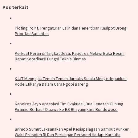
Pos terkait
Ploting Point, Pengaturan Lalin dan Penertiban Knalpot Brong
Prioritas Satlantas
Perkuat Peran di Tingkat Desa, Kapolres Melawi Buka Resmi
Rapat Koordinasi Fungsi Teknis Binmas
KJJT Mengajak Teman Teman Jurnalis Selalu Mengedepankan
Kode Etikanya Dalam Cara Ngopi Bareng
Kapolres Aryo Apresiasi Tim Evakuasi, Dua Jenazah Gunung
Piramid Berhasil Dibawa ke RS Bhayangkara Bondowoso
Brimob Sumut Laksanakan Apel Kesiapsiagaan Sambut Kunker
Wakil Presiden RI Dan Persiapan Personel Hadapi Karhutla