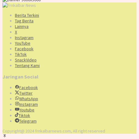
Berita Terkini
Tag Berita
Lainnya
X
Instagram
YouTube
Facebook
TikTok
SnackVideo
Tentang Kami
Jaringan Social
Facebook
Twitter
WhatsApp
Instagram
Youtube
Tiktok
Telegram
Copyright@ 2024 frnkalbarnews.com, All right reserved