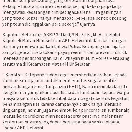
melalui komplek warung yang terletak di tepi jalan raya
Pelang – Indotani, di area tersebut sering beberapa pekerja
mengawasi kedatangan tim petugas.karena Tim gabungan
yang tiba di lokasi hanya mendapati beberapa pondok kosong
yang telah ditinggalkan para pekerja,” ujarnya.
Kapolres Ketapang, AKBP Setiadi, S.H., S.I.K., M.,H., melalui
Kapolsek Matan Hilir Selatan AKP Helwani dalam keterangan
resminya menyampaikan bahwa Polres Ketapang dan jajaran
sangat gencar melakukan upaya preemtif dan preventif untuk
menekan penambangan liar di wilayah hukum Polres Ketapang
terutama di Kecamatan Matan Hilir Selatan.
“ Kapolres Ketapang sudah tegas memberikan arahan kepada
kami personil jajaran untuk memberantas segala bentuk
pertambangan emas tanpa izin (PETI), Kami menindaklanjuti
dengan menyampaikan sosialisasi dan himbauan kepada warga
masyarakat untuk tidak terlibat dalam segala bentuk kegiatan
penambangan liar karena dampaknya tidak hanya merusak
lingkungan, namun juga menimbulkan pencemaran sumber air,
merugikan perekonomian negara serta pastinya melanggar
ketentuan hukum yang dapat berujung pada sanksi pidana,
”papar AKP Helwani.