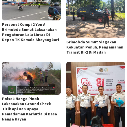
Personel Kompi 2 Yon A
Brimobda Sumut Laksanakan
Pengaturan Lalu Lintas Di
Depan TK Kemala Bhayangkari
Brimobda Sumut Siagakan
Kekuatan Penuh, Pengamanan
Transit RI-2 Di Medan
Polsek Nanga Pinoh
Laksanakan Ground Check
Titik Api Dan Upaya
Pemadaman Karhutla Di Desa
Nanga Kayan