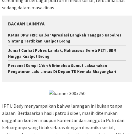
streaming di berbagai platform media sosial, terutama saat
sedang dalam masa dinas.
BACAAN LAINNYA
Ketua DPW FRIC Kalbar Apresiasi Langkah Tanggap Kapolres
Sintang Tertibkan Knalpot Brong
Jumat Curhat Polres Landak, Mahasiswa Soroti PETI, BBM
Hingga Knalpot Brong
Personel Kompi 2 Yon A Brimobda Sumut Laksanakan
Pengaturan Lalu Lintas Di Depan TK Kemala Bhayangkari
IPTU Dedy menyampaikan bahwa larangan ini bukan tanpa
alasan. Berdasarkan hasil patroli siber, masih ditemukan
unggahan konten maupun komentar dari anggota Polri dan
keluarganya yang tidak selaras dengan dinamika sosial,