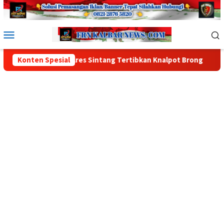
Loncat
ke
konten
Menu
Mobile
lres Sintang Tertibkan Knalpot Brong
Konten Spesial
Jumat Curhat Polr