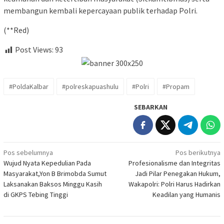
membangun kembali kepercayaan publik terhadap Polri.
(**Red)
Post Views:
93
#PoldaKalbar
#polreskapuashulu
#Polri
#Propam
SEBARKAN
Navigasi
Pos sebelumnya
Pos berikutnya
Wujud Nyata Kepedulian Pada
Profesionalisme dan Integritas
pos
Masyarakat,Yon B Brimobda Sumut
Jadi Pilar Penegakan Hukum,
Laksanakan Baksos Minggu Kasih
Wakapolri: Polri Harus Hadirkan
di GKPS Tebing Tinggi
Keadilan yang Humanis