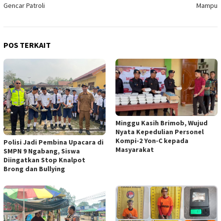
Gencar Patroli
Mampu
POS TERKAIT
Minggu Kasih Brimob, Wujud
Nyata Kepedulian Personel
Kompi-2 Yon-C kepada
Polisi Jadi Pembina Upacara di
Masyarakat
SMPN 9 Ngabang, Siswa
Diingatkan Stop Knalpot
Brong dan Bullying