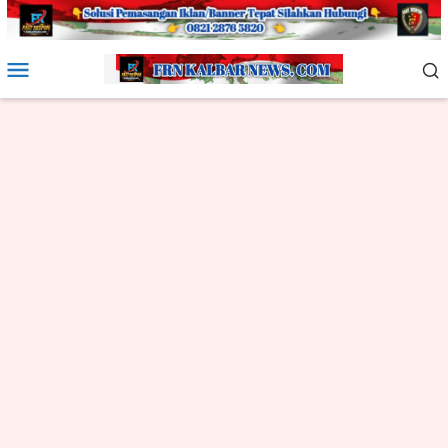
Loncat
ke
konten
Menu
Mobile