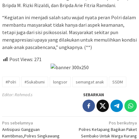
Bripda M. Rizki Rizaldi, dan Bripda Arie Fitria Ramdani.
“Kegiatan ini menjadi salah satu wujud nyata peran Polri dalam
membantu masyarakat tidak hanya dari aspek keamanan,
tetapi juga dari sisi psikososial. Masyarakat sekitar pun
mengapresiasi upaya yang dilakukan untuk memulihkan kondisi
anak-anak pascabencana,” ungkapnya. (**)
Post Views:
271
#Polri
#Sukabumi
longsor
semangat anak
SSDM
Editor: Rahmad.s
SEBARKAN
Navigasi
Pos sebelumnya
Pos berikutnya
Antisipasi Gangguan
Polres Ketapang Bagikan Paket
pos
Kamtibmas,Polres Singkawang
Sembako Untuk Warga Kurang