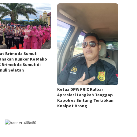
at Brimoda Sumut
anakan Kunker Ke Mako
C Brimobda Sumut di
nuli Selatan
Ketua DPW FRIC Kalbar
Apresiasi Langkah Tanggap
Kapolres Sintang Tertibkan
Knalpot Brong