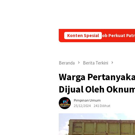
 Alasan Lengah, Brimob Perkuat Patroli KRYD Jaga Kota Medan Te
Konten Spesial
Beranda
Berita Terkini
Warga Pertanyaka
Dijual Oleh Oknu
Pimpinan Umum
25/12/2024
241 Dilihat