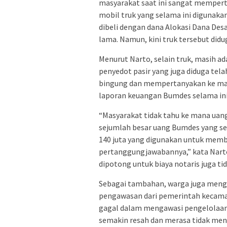
masyarakat saat ini sangat memper
mobil truk yang selama ini digunakan
dibeli dengan dana Alokasi Dana De
lama. Namun, kini truk tersebut didu
Menurut Narto, selain truk, masih ad
penyedot pasir yang juga diduga tel
bingung dan mempertanyakan ke man
laporan keuangan Bumdes selama ini 
“Masyarakat tidak tahu ke mana uang
sejumlah besar uang Bumdes yang se
140 juta yang digunakan untuk membel
pertanggungjawabannya,” kata Narto.
dipotong untuk biaya notaris juga t
Sebagai tambahan, warga juga men
pengawasan dari pemerintah kecamat
gagal dalam mengawasi pengelolaan
semakin resah dan merasa tidak mend