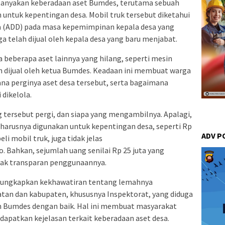
tanyakan keberadaan aset Bumdes, terutama sebuah
 untuk kepentingan desa. Mobil truk tersebut diketahui
sa (ADD) pada masa kepemimpinan kepala desa yang
ga telah dijual oleh kepala desa yang baru menjabat.
a beberapa aset lainnya yang hilang, seperti mesin
ah dijual oleh ketua Bumdes. Keadaan ini membuat warga
a perginya aset desa tersebut, serta bagaimana
dikelola.
 tersebut pergi, dan siapa yang mengambilnya. Apalagi,
harusnya digunakan untuk kepentingan desa, seperti Rp
ADV P
i mobil truk, juga tidak jelas
 Bahkan, sejumlah uang senilai Rp 25 juta yang
idak transparan penggunaannya.
gungkapkan kekhawatiran tentang lemahnya
an dan kabupaten, khususnya Inspektorat, yang diduga
 Bumdes dengan baik. Hal ini membuat masyarakat
apatkan kejelasan terkait keberadaan aset desa.