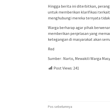
Hingga berita ini diterbitkan, pera
untuk memberikan klarifikasi terkai
menghubungi mereka ternyata tidak 
Warga berharap agar pihak berwenang
memberikan penjelasan yang memadai
ketegangan di masyarakat akan sem
Red
Sumber : Narto, Mewakili Warga Mas
Post Views:
241
Navigasi
Pos sebelumnya