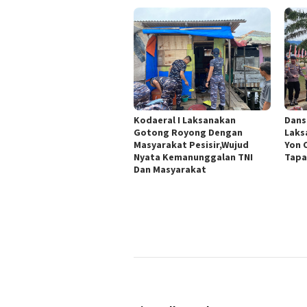
Kodaeral I Laksanakan
Dans
Gotong Royong Dengan
Laks
Masyarakat Pesisir,Wujud
Yon 
Nyata Kemanunggalan TNI
Tapa
Dan Masyarakat