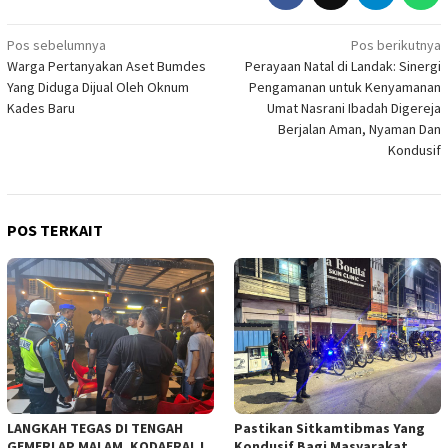
Navigasi
Pos sebelumnya
Pos berikutnya
Warga Pertanyakan Aset Bumdes
Perayaan Natal di Landak: Sinergi
pos
Yang Diduga Dijual Oleh Oknum
Pengamanan untuk Kenyamanan
Kades Baru
Umat Nasrani Ibadah Digereja
Berjalan Aman, Nyaman Dan
Kondusif
POS TERKAIT
LANGKAH TEGAS DI TENGAH
Pastikan Sitkamtibmas Yang
GEMERLAP MALAM, KODAERAL I
Kondusif Bagi Masyarakat,