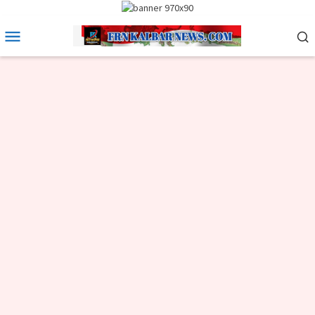
Loncat
ke
Menu
konten
Mobile