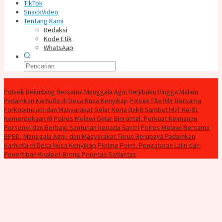
TikTok
SnackVideo
Tentang Kami
Redaksi
Kode Etik
WhatsAap
Konten Spesial
Polsek Belimbing Bersama Manggala Agni Berjibaku Hingga Malam
Padamkan Karhutla di Desa Nusa Kenyikap
Polsek Ella Hilir Bersama
Forkopimcam dan Masyarakat Gelar Kerja Bakti Sambut HUT Ke-81
Kemerdekaan RI
Polres Melawi Gelar Binrohtal, Perkuat Keimanan
Personel dan Berbagi Santunan kepada Santri
Polres Melawi Bersama
BPBD, Manggala Agni, dan Masyarakat Terus Berupaya Padamkan
Karhutla di Desa Nusa Kenyikap
Ploting Point, Pengaturan Lalin dan
Penertiban Knalpot Brong Prioritas Satlantas