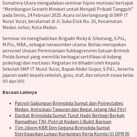
Sumatera Utara mengadakan seminar hipno motivasi bertajuk
“Membangun Growth Mindset untuk Menjadi Pribadi Tangguh”
pada Senin, 24 Februari 2025. Acara ini berlangsung di SMP IT
Nurul ’Azizi, beralamat di Jl. Suka Elok No. 10, Kecamatan
Medan Johor, Kota Medan.
Seminar ini menghadirkan Brigadir Ricky A. Sihotang, S.Psi.,
M.Psi., MBA., sebagai narasumber utama. Beliau merupakan
personel Urusan Perencanaan Subbagrenmin Satuan Brimob
Polda Sumut yang memiliki berbagai sertifikasi di bidang
psikologi dan motivasi. Kegiatan ini dihadiri oleh Kepala
Sekolah SMP IT Nurul ’Azizi, Bapak Abdul Gopur, S.Pd.I., beserta
jajaran wakil kepala sekolah, guru, staf, dan seluruh siswa kelas
VII dan VIII.
Bacaan Lainnya
Patroli Gabungan Brimobda Sumut dan Polrestabes
Medan, Antisipasi Tawuran dan Begal Jelang Idul Fitri
DanSat Brimobda Sumut Turut Hadir Berbagi Berkah
Ramadhan TNI-Polri di Kodam I/Bukit Barisan
Tim Jibom KBR Den Gegana Brimobda Sumut
Sterilisasikan Lokasi Kunjungan Kerja Komisi III DPR RI