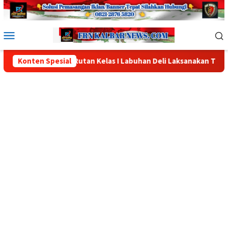
Loncat
ke
konten
Menu
Mobile
Rutan Kelas I Labuhan Deli Laksanakan Tahapan Seleksi Wawanc
Konten Spesial