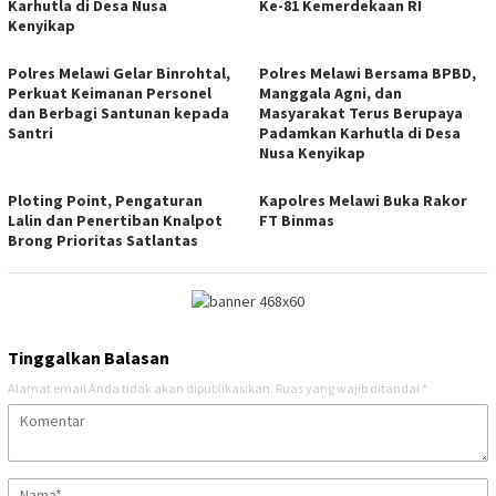
Karhutla di Desa Nusa
Ke-81 Kemerdekaan RI
Kenyikap
Polres Melawi Gelar Binrohtal,
Polres Melawi Bersama BPBD,
Perkuat Keimanan Personel
Manggala Agni, dan
dan Berbagi Santunan kepada
Masyarakat Terus Berupaya
Santri
Padamkan Karhutla di Desa
Nusa Kenyikap
Ploting Point, Pengaturan
Kapolres Melawi Buka Rakor
Lalin dan Penertiban Knalpot
FT Binmas
Brong Prioritas Satlantas
Tinggalkan Balasan
Alamat email Anda tidak akan dipublikasikan.
Ruas yang wajib ditandai
*