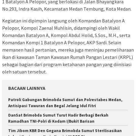
1 Batalyon A Pelopor, yang berlokasi di Jalan Bhayangkara
No.293, Indra Kasih, Kecamatan Medan Tembung, Kota Medan.
Kegiatan ini dipimpin langsung oleh Komandan Batalyon A
Pelopor, Kompol Zaenal Muhlisin, didampingi oleh Wakil
Komandan Batalyon A, Kompol Abdul Holid, S.Sos., M.H., serta
Komandan Kompi 1 Batalyon A Pelopor, AKP Sardi. Selain
memanen hasil pertanian, mereka juga meninjau pemeliharaan
ikan di kawasan Taman Kawasan Rumah Pangan Lestari (KRPL)
sebagai bagian dari program ketahanan pangan yang diinisiasi
oleh satuan tersebut.
BACAAN LAINNYA
Patroli Gabungan Brimobda Sumut dan Polrestabes Medan,
Antisipasi Tawuran dan Begal Jelang Idul Fitri
DanSat Brimobda Sumut Turut Hadir Berbagi Berkah
Ramadhan TNI-Polri di Kodam I/Bukit Barisan
Tim Jibom KBR Den Gegana Brimobda Sumut Sterilisasikan