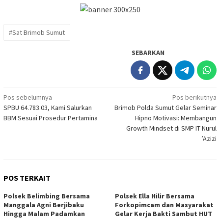
#Sat Brimob Sumut
SEBARKAN
Navigasi
Pos sebelumnya
Pos berikutnya
SPBU 64.783.03, Kami Salurkan
Brimob Polda Sumut Gelar Seminar
pos
BBM Sesuai Prosedur Pertamina
Hipno Motivasi: Membangun
Growth Mindset di SMP IT Nurul
’Azizi
POS TERKAIT
Polsek Belimbing Bersama
Polsek Ella Hilir Bersama
Manggala Agni Berjibaku
Forkopimcam dan Masyarakat
Hingga Malam Padamkan
Gelar Kerja Bakti Sambut HUT