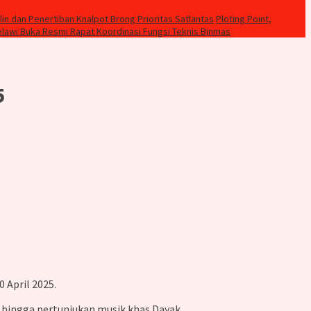
lin dan Penertiban Knalpot Brong Prioritas Satlantas
Ploting Point,
elawi Buka Resmi Rapat Koordinasi Fungsi Teknis Binmas
5
 April 2025.
l, hingga pertunjukan musik khas Dayak.