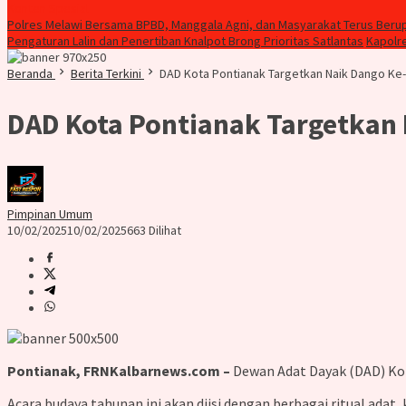
Konten Spesial
Polres Melawi Bersama BPBD, Manggala Agni, dan Masyarakat Terus Beru
Pengaturan Lalin dan Penertiban Knalpot Brong Prioritas Satlantas
Kapolr
Beranda
Berita Terkini
DAD Kota Pontianak Targetkan Naik Dango Ke-2
DAD Kota Pontianak Targetkan 
Pimpinan Umum
10/02/2025
10/02/2025
663 Dilihat
Pontianak, FRNKalbarnews.com –
Dewan Adat Dayak (DAD) Kot
Acara budaya tahunan ini akan diisi dengan berbagai ritual adat,