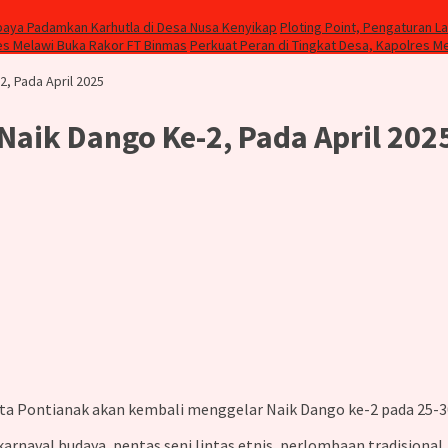
paya Padamkan Karhutla di Desa Nusa Kenyikap
Ploting Point, Pengaturan La
es Melawi Buka Rakor FT Binmas
Perkuat Peran di Tingkat Desa, Kapolres M
, Pada April 2025
Naik Dango Ke-2, Pada April 202
a Pontianak akan kembali menggelar Naik Dango ke-2 pada 25-30
 karnaval budaya, pentas seni lintas etnis, perlombaan tradisiona