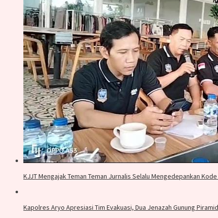
KJJT Mengajak Teman Teman Jurnalis Selalu Mengedepankan Kode 
Kapolres Aryo Apresiasi Tim Evakuasi, Dua Jenazah Gunung Piram