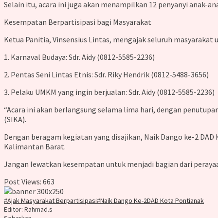
Selain itu, acara ini juga akan menampilkan 12 penyanyi anak-a
Kesempatan Berpartisipasi bagi Masyarakat
Ketua Panitia, Vinsensius Lintas, mengajak seluruh masyarakat 
1. Karnaval Budaya: Sdr. Aidy (0812-5585-2236)
2. Pentas Seni Lintas Etnis: Sdr. Riky Hendrik (0812-5488-3656)
3. Pelaku UMKM yang ingin berjualan: Sdr. Aidy (0812-5585-2236)
“Acara ini akan berlangsung selama lima hari, dengan penutupa
(SIKA).
Dengan beragam kegiatan yang disajikan, Naik Dango ke-2 DAD 
Kalimantan Barat.
Jangan lewatkan kesempatan untuk menjadi bagian dari perayaan
Post Views:
663
#Ajak Masyarakat Berpartisipasi
#Naik Dango Ke-2
DAD Kota Pontianak
Editor: Rahmad.s