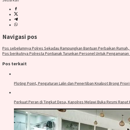
Sebarkan
Navigasi pos
Pos sebelumnya
Polres Sekadau Rampungkan Bantuan Perbaikan Rumah, D
Pos berikutnya
Polresta Pontianak Turunkan Personel Untuk Pengamanan
Pos terkait
Ploting Point, Pengaturan Lalin dan Penertiban Knalpot Brong Priori
Perkuat Peran di Tingkat Desa, Kapolres Melawi Buka Resmi Rapat 