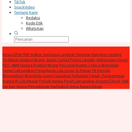
TikTok
SnackVideo
Tentang Kami
Redaksi
Kode Etik
WhatsAap
Konten Spesial
Ketua DPW FRIC Kalbar Apresiasi Langkah Tanggap Kapolres Sintang
Tertibkan Knalpot Brong
Jumat Curhat Polres Landak, Mahasiswa Soroti
PETI, BBM Hingga Knalpot Brong
Personel Kompi 2 Yon A Brimobda
Sumut Laksanakan Pengaturan Lalu Lintas Di Depan TK Kemala
Bhayangkari
Brimobda Sumut Siagakan Kekuatan Penuh, Pengamanan
Transit RI-2 Di Medan
Polsek Nanga Pinoh Laksanakan Ground Check Titik
Api Dan Upaya Pemadaman Karhutla Di Desa Nanga Kayan