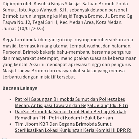
Dipimpin oleh Kasubsi Binjas Sikesjas Satuan Brimob Polda
Sumut, Iptu Agus Wahyudi, S.H., sebanyak delapan personel
Brimob turun langsung ke Masjid Taqwa Bromo, Jl. Bromo Gg.
Taqwa No. 12, Tegal Sari II, Kec. Medan Area, Kota Medan.
Jumat (10/01/2025)
Kegiatan dimulai dengan gotong-royong membersihkan area
masjid, termasuk ruang utama, tempat wudhu, dan halaman.
Personel Brimob bekerja bahu-membahu bersama pengurus
dan masyarakat setempat, menciptakan suasana kebersamaan
yang kental. Aksi ini mendapat apresiasi tinggi dari pengurus
Masjid Taqwa Bromo dan masyarakat sekitar yang merasa
terbantu dengan inisiatif tersebut.
Bacaan Lainnya
Patroli Gabungan Brimobda Sumut dan Polrestabes
Medan, Antisipasi Tawuran dan Begal Jelang Idul Fitri
DanSat Brimobda Sumut Turut Hadir Berbagi Berkah
Ramadhan TNI-Polri di Kodam I/Bukit Barisan
Tim Jibom KBR Den Gegana Brimobda Sumut
Sterilisasikan Lokasi Kunjungan Kerja Komisi III DPR RI