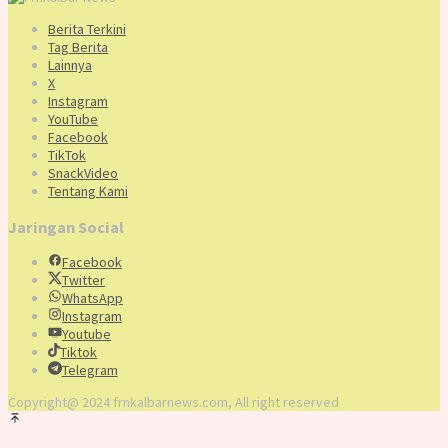
Berita Terkini
Tag Berita
Lainnya
X
Instagram
YouTube
Facebook
TikTok
SnackVideo
Tentang Kami
Jaringan Social
Facebook
Twitter
WhatsApp
Instagram
Youtube
Tiktok
Telegram
Copyright@ 2024 frnkalbarnews.com, All right reserved