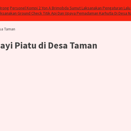
Brong
Personel Kompi 2 Yon A Brimobda Sumut Laksanakan Pengaturan Lalu 
aksanakan Ground Check Titik Api Dan Upaya Pemadaman Karhutla Di Desa 
esa Taman
yi Piatu di Desa Taman