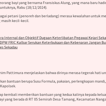
rang bayi yang bernama Fransiskus Alung, yang mana baru hadir 
untuknya, Rabu (18/12/2024).
ebagai petani (penoreh dan berladang) merasa kewalahan untuk mem
 masih kecil-kecil.
ara Internal dan Objektif Dugaan Keterlibatan Pegawai Kejari Sek
a DPW FRIC Kalbar Serukan Keterbukaan dan Kebenaran Jangan B
es Sekadau
him Pattimura menjelaskan bahwa dirinya merasa tegerak hati u
rkan bantuan berupa Susu Formula, pakaian, perlengkapan mandi, 
 Kapolsek.
ap kembali memberikan bantuan yang kedua kalinya kepada keluar
 bayi yang berada di RT 05 Semirah Desa Tamang, Kecamatan Nang