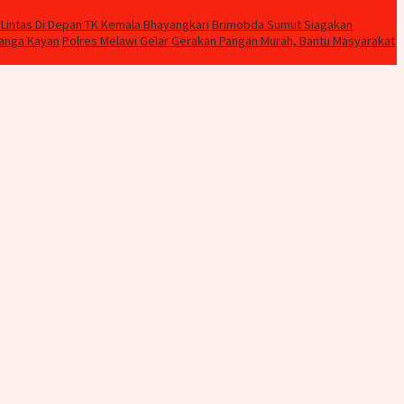
Lintas Di Depan TK Kemala Bhayangkari
Brimobda Sumut Siagakan
Nanga Kayan
Polres Melawi Gelar Gerakan Pangan Murah, Bantu Masyarakat