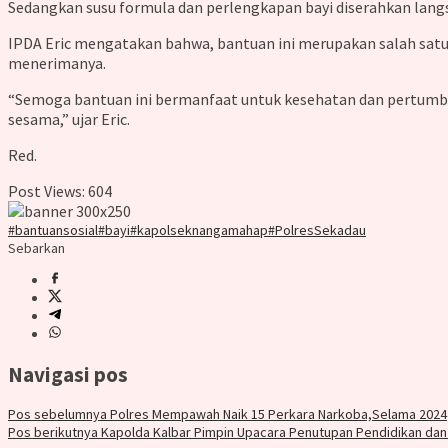
Sedangkan susu formula dan perlengkapan bayi diserahkan langsu
IPDA Eric mengatakan bahwa, bantuan ini merupakan salah satu 
menerimanya.
“Semoga bantuan ini bermanfaat untuk kesehatan dan pertumbuh
sesama,” ujar Eric.
Red.
Post Views:
604
#bantuansosial
#bayi
#kapolseknangamahap
#PolresSekadau
Sebarkan
Navigasi pos
Pos sebelumnya
Polres Mempawah Naik 15 Perkara Narkoba,Selama 2024
Pos berikutnya
Kapolda Kalbar Pimpin Upacara Penutupan Pendidikan dan P