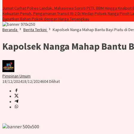
Konten Spesial
Jumat Curhat Polres Landak, Mahasiswa Soroti PETI, BBM Hingga Knalpot 
Kekuatan Penuh, Pengamanan Transit RI-2 Di Medan
Polsek Nanga Pinoh L
Dapatkan Bahan Pokok dengan Harga Terjangkau
Beranda
Berita Terkini
Kapolsek Nanga Mahap Bantu Bayi Piatu di D
Kapolsek Nanga Mahap Bantu Ba
Pimpinan Umum
18/12/2024
18/12/2024
604 Dilihat