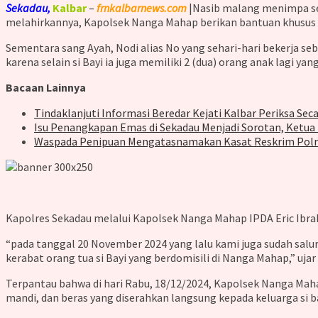
Sekadau,
Kalbar
–
frnkalbarnews.com
|Nasib malang menimpa seo
melahirkannya, Kapolsek Nanga Mahap berikan bantuan khusus 
Sementara sang Ayah, Nodi alias No yang sehari-hari bekerja s
karena selain si Bayi ia juga memiliki 2 (dua) orang anak lagi yang
Bacaan Lainnya
Tindaklanjuti Informasi Beredar Kejati Kalbar Periksa Sec
Isu Penangkapan Emas di Sekadau Menjadi Sorotan, Ketu
Waspada Penipuan Mengatasnamakan Kasat Reskrim Polr
Kapolres Sekadau melalui Kapolsek Nanga Mahap IPDA Eric Ibra
“pada tanggal 20 November 2024 yang lalu kami juga sudah salu
kerabat orang tua si Bayi yang berdomisili di Nanga Mahap,” ujar
Terpantau bahwa di hari Rabu, 18/12/2024, Kapolsek Nanga Mah
mandi, dan beras yang diserahkan langsung kepada keluarga si