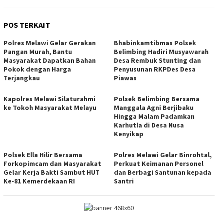
POS TERKAIT
Polres Melawi Gelar Gerakan
Bhabinkamtibmas Polsek
Pangan Murah, Bantu
Belimbing Hadiri Musyawarah
Masyarakat Dapatkan Bahan
Desa Rembuk Stunting dan
Pokok dengan Harga
Penyusunan RKPDes Desa
Terjangkau
Piawas
Kapolres Melawi Silaturahmi
Polsek Belimbing Bersama
ke Tokoh Masyarakat Melayu
Manggala Agni Berjibaku
Hingga Malam Padamkan
Karhutla di Desa Nusa
Kenyikap
Polsek Ella Hilir Bersama
Polres Melawi Gelar Binrohtal,
Forkopimcam dan Masyarakat
Perkuat Keimanan Personel
Gelar Kerja Bakti Sambut HUT
dan Berbagi Santunan kepada
Ke-81 Kemerdekaan RI
Santri