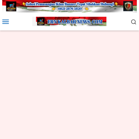
Loncat
ke
konten
Menu
Mobile