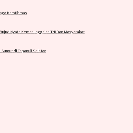
 Jaga Kamtibmas
,Wujud Nyata Kemanunggalan TNI Dan Masyarakat
Sumut di Tapanuli Selatan