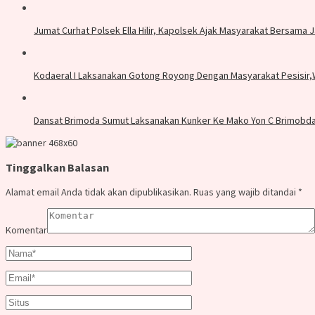
Jumat Curhat Polsek Ella Hilir, Kapolsek Ajak Masyarakat Bersama
Kodaeral I Laksanakan Gotong Royong Dengan Masyarakat Pesisir
Dansat Brimoda Sumut Laksanakan Kunker Ke Mako Yon C Brimobda 
Tinggalkan Balasan
Alamat email Anda tidak akan dipublikasikan.
Ruas yang wajib ditandai
*
Komentar