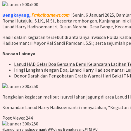
Bengkayang,
Frnkalbarnews.com
|
Senin, 6 Januari 2025, Damla
Roma Hutajulu, S.I.K., M.Si., beserta rombongan. Kunjungan ini 
Lanud Harry Hadisoemantri, Dusun Merabu, Desa Bange, Kecama
Hadir dalam kegiatan tersebut di antaranya Irwasda Polda Kalbar 
Hadisoemantri Mayor Kal Sandi Ramdani, S.Si.; serta sejumlah 
Bacaan Lainnya
Lanud HAD Gelar Doa Bersama Demi Kelancaran Latihan Te
Iringi Langkah dengan Doa, Lanud Harry Hadisoemantri Lep
Donor Darah dan Pengobatan Gratis Warnai Hari Bakti TNI
Rangkaian kegiatan meliputi survei lahan jagung di area Lanud 
Komandan Lanud Harry Hadisoemantri menyatakan, “Kegiatan in
Post Views:
244
#Lanudharryhadisoemantri
#Polres Bengkayang
#TNI AU