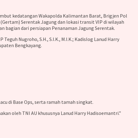
nyambut kedatangan Wakapolda Kalimantan Barat, Brigjen Pol
(Gertam) Serentak Jagung dan lokasi transit VIP di wilayah
an bagian dari persiapan Penanaman Jagung Serentak.
Teguh Nugroho, S.H., S.I.K., M.I.K.; Kadislog Lanud Harry
bupaten Bengkayang.
pacu di Base Ops, serta ramah tamah singkat.
akan oleh TNI AU khususnya Lanud Harry Hadisoemantri.”