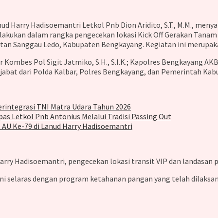
nud Harry Hadisoemantri Letkol Pnb Dion Aridito, S.T., M.M., me
dilakukan dalam rangka pengecekan lokasi Kick Off Gerakan Tanam 
tan Sanggau Ledo, Kabupaten Bengkayang. Kegiatan ini merupak
Kombes Pol Sigit Jatmiko, S.H., S.I.K.; Kapolres Bengkayang AKBP 
pejabat dari Polda Kalbar, Polres Bengkayang, dan Pemerintah Ka
rintegrasi TNI Matra Udara Tahun 2026
as Letkol Pnb Antonius Melalui Tradisi Passing Out
 AU Ke-79 di Lanud Harry Hadisoemantri
Harry Hadisoemantri, pengecekan lokasi transit VIP dan landasan 
i selaras dengan program ketahanan pangan yang telah dilaksan