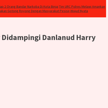
ap 2 Orang Bandar Narkoba Di Kota Binjai
Tim URC Polres Melawi Amankan
nakan Gotong Royong Dengan Masyarakat Pesisir,Wujud Nyata
r Didampingi Danlanud Harry