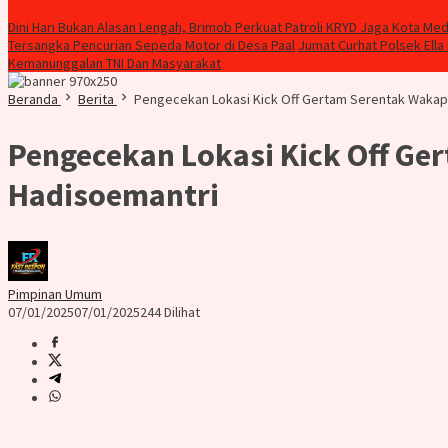
Konten Spesial
Dini Hari Bukan Alasan Lengah, Brimob Perkuat Patroli KRYD Jaga Kota Me
Tersangka Pencurian Sepeda Motor di Desa Paal
Jumat Curhat Polsek Ella
Kemanunggalan TNI Dan Masyarakat
Beranda
Berita
Pengecekan Lokasi Kick Off Gertam Serentak Wakapo
Pengecekan Lokasi Kick Off Ge
Hadisoemantri
Pimpinan Umum
07/01/2025
07/01/2025
244 Dilihat