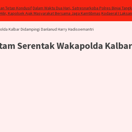
dan Tetap Kondusif
Dalam Waktu Dua Hari, Satresnarkoba Polres Binjai Tangk
 Hilir, Kapolsek Ajak Masyarakat Bersama Jaga Kamtibmas
Kodaeral I Laksa
lda Kalbar Didampingi Danlanud Harry Hadisoemantri
rtam Serentak Wakapolda Kalba