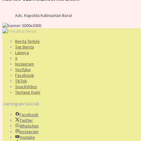
Ads. Kapolda Kalimantan Barat
Berita Terkini
Tag Berita
Lainnya
X
Instagram
YouTube
Facebook
TikTok
SnackVideo
Tentang Kami
Jaringan Social
Facebook
Twitter
WhatsApp
Instagram
Youtube