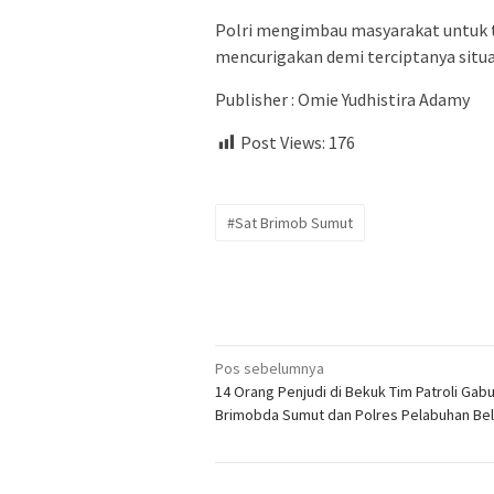
Polri mengimbau masyarakat untuk 
mencurigakan demi terciptanya situas
Publisher : Omie Yudhistira Adamy
Post Views:
176
#Sat Brimob Sumut
Navigasi
Pos sebelumnya
14 Orang Penjudi di Bekuk Tim Patroli Gab
pos
Brimobda Sumut dan Polres Pelabuhan Be