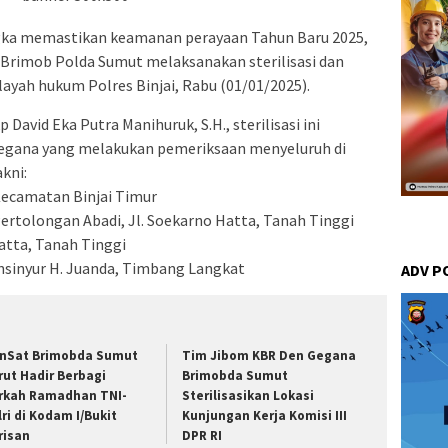
gka memastikan keamanan perayaan Tahun Baru 2025,
Brimob Polda Sumut melaksanakan sterilisasi dan
layah hukum Polres Binjai, Rabu (01/01/2025).
avid Eka Putra Manihuruk, S.H., sterilisasi ini
egana yang melakukan pemeriksaan menyeluruh di
kni:
 Kecamatan Binjai Timur
 Pertolongan Abadi, Jl. Soekarno Hatta, Tanah Tinggi
Hatta, Tanah Tinggi
 Insinyur H. Juanda, Timbang Langkat
ADV P
nSat Brimobda Sumut
Tim Jibom KBR Den Gegana
rut Hadir Berbagi
Brimobda Sumut
rkah Ramadhan TNI-
Sterilisasikan Lokasi
lri di Kodam I/Bukit
Kunjungan Kerja Komisi III
risan
DPR RI