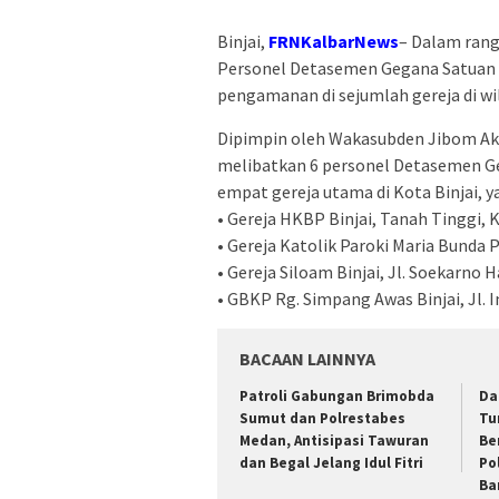
Binjai,
FRNKalbarNews
– Dalam ran
Personel Detasemen Gegana Satuan 
pengamanan di sejumlah gereja di wi
Dipimpin oleh Wakasubden Jibom Akp D
melibatkan 6 personel Detasemen G
empat gereja utama di Kota Binjai, ya
• Gereja HKBP Binjai, Tanah Tinggi,
• ⁠Gereja Katolik Paroki Maria Bunda
• ⁠Gereja Siloam Binjai, Jl. Soekarno 
• ⁠GBKP Rg. Simpang Awas Binjai, Jl.
BACAAN LAINNYA
Patroli Gabungan Brimobda
Da
Sumut dan Polrestabes
Tu
Medan, Antisipasi Tawuran
Be
dan Begal Jelang Idul Fitri
Po
Ba