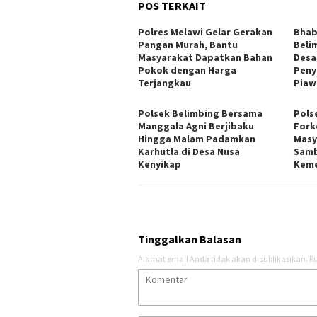
POS TERKAIT
Polres Melawi Gelar Gerakan
Bhab
Pangan Murah, Bantu
Beli
Masyarakat Dapatkan Bahan
Desa
Pokok dengan Harga
Peny
Terjangkau
Piaw
Polsek Belimbing Bersama
Polse
Manggala Agni Berjibaku
Fork
Hingga Malam Padamkan
Masy
Karhutla di Desa Nusa
Samb
Kenyikap
Keme
Tinggalkan Balasan
Alamat email Anda tidak akan dipublikasikan.
Ru