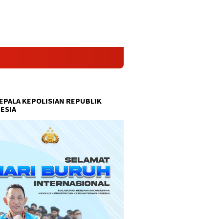
Polsek Nanga Pinoh Laksanakan G
KEPALA KEPOLISIAN REPUBLIK
ESIA