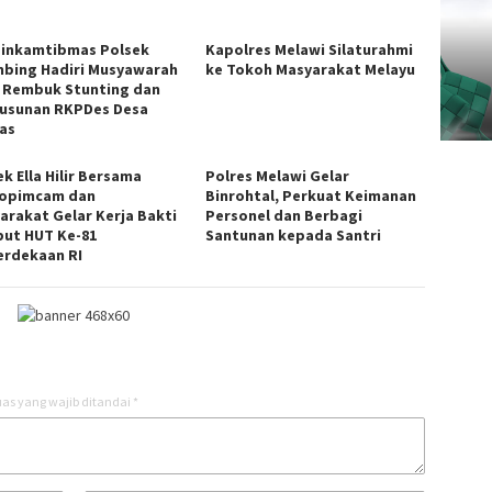
inkamtibmas Polsek
Kapolres Melawi Silaturahmi
mbing Hadiri Musyawarah
ke Tokoh Masyarakat Melayu
 Rembuk Stunting dan
usunan RKPDes Desa
as
k Ella Hilir Bersama
Polres Melawi Gelar
opimcam dan
Binrohtal, Perkuat Keimanan
arakat Gelar Kerja Bakti
Personel dan Berbagi
ut HUT Ke-81
Santunan kepada Santri
rdekaan RI
as yang wajib ditandai
*